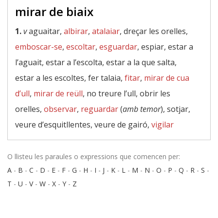
mirar de biaix
1.
v
aguaitar,
albirar
,
atalaiar
, dreçar les orelles,
emboscar-se
,
escoltar
,
esguardar
, espiar, estar a
l’aguait, estar a l’escolta, estar a la que salta,
estar a les escoltes, fer talaia,
fitar
,
mirar de cua
d’ull
,
mirar de reüll
, no treure l’ull, obrir les
orelles,
observar
,
reguardar
(
amb temor
), sotjar,
veure d’esquitllentes, veure de gairó,
vigilar
O llisteu les paraules o expressions que comencen per:
A
-
B
-
C
-
D
-
E
-
F
-
G
-
H
-
I
-
J
-
K
-
L
-
M
-
N
-
O
-
P
-
Q
-
R
-
S
-
T
-
U
-
V
-
W
-
X
-
Y
-
Z