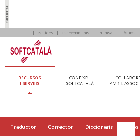
Notícies
Esdeveniments
Premsa
Fòrums
RECURSOS
CONEIXEU
COL·LABOR
I SERVEIS
SOFTCATALÀ
AMB L'ASSOCI
Traductor
Corrector
Diccionaris
Eines