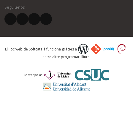
Seguiu-nos
El vostre correu electrònic *
Què proposeu?
El lloc web de Softcatalà funciona gràcies a
entre altre programari lliure.
Comentari *
Hostatjat a: