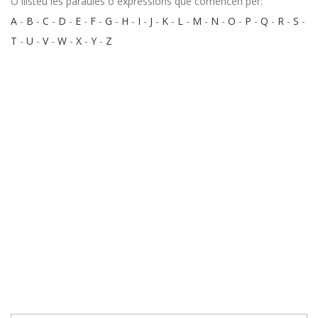
O llisteu les paraules o expressions que comencen per:
A
-
B
-
C
-
D
-
E
-
F
-
G
-
H
-
I
-
J
-
K
-
L
-
M
-
N
-
O
-
P
-
Q
-
R
-
S
-
T
-
U
-
V
-
W
-
X
-
Y
-
Z