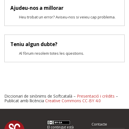
Ajudeu-nos a millorar
Heu trobat un error? Aviseu-nos si veieu cap problema.
Teniu algun dubte?
Al fòrum resolem totes les qüestions.
Diccionari de sinònims de Softcatalà –
Presentació i crèdits
–
Publicat amb llicència
Creative Commons CC-BY 4.0
Proposeu-nos millores o 
Contacte
El contingut està