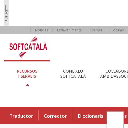
Notícies
Esdeveniments
Premsa
Fòrums
RECURSOS
CONEIXEU
COL·LABOR
I SERVEIS
SOFTCATALÀ
AMB L'ASSOCI
Traductor
Corrector
Diccionaris
Eines