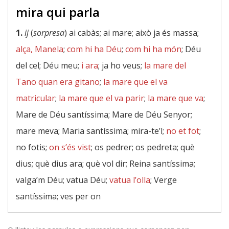
mira qui parla
1.
ij
(
sorpresa
) ai cabàs; ai mare; això ja és massa;
alça, Manela
;
com hi ha Déu
;
com hi ha món
; Déu
del cel; Déu meu;
i ara
; ja ho veus;
la mare del
Tano quan era gitano
;
la mare que el va
matricular
;
la mare que el va parir
;
la mare que va
;
Mare de Déu santíssima; Mare de Déu Senyor;
mare meva; Maria santíssima; mira-te’l;
no et fot
;
no fotis;
on s’és vist
; os pedrer; os pedreta; què
dius; què dius ara; què vol dir; Reina santíssima;
valga’m Déu; vatua Déu;
vatua l’olla
; Verge
santíssima; ves per on