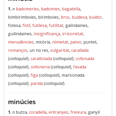
1.
n
badomeries
,
badomies
,
bagatel·la
,
bimbirimboies, birimboies,
broc
,
buidesa
,
buidor
,
fotesa,
fòtil
,
futilesa
,
futilitat
, galindaines,
guilindaines,
insignificança
,
irrisorietat
,
menudències
, micòria,
nimietat
,
patxo
, puntet,
romanços
, un no res,
vulgaritat
,
carallada
(
col·loquial
),
carallotada
(
col·loquial
),
collonada
(
col·loquial
),
colloneria
(
col·loquial
),
favada
(
col·loquial
),
figa
(
col·loquial
), mariconada
(
col·loquial
),
parida
(
col·loquial
)
minúcies
1.
n
butza,
coradella
,
entranyes
,
freixura
, ganyil