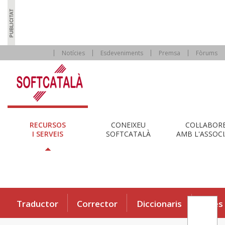
Notícies
Esdeveniments
Premsa
Fòrums
RECURSOS
CONEIXEU
COL·LABOR
I SERVEIS
SOFTCATALÀ
AMB L'ASSOCI
Traductor
Corrector
Diccionaris
Eines