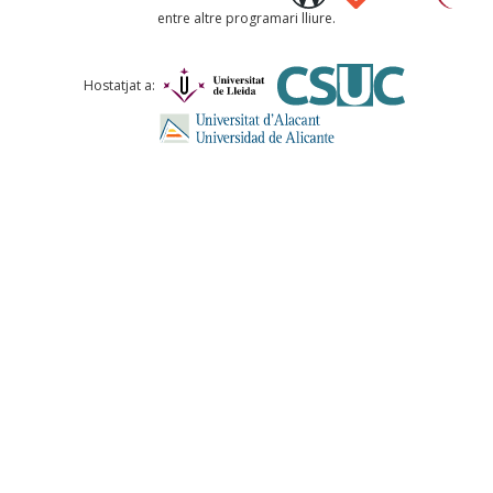
entre altre programari lliure.
Comentari *
Hostatjat a:
ENVIA