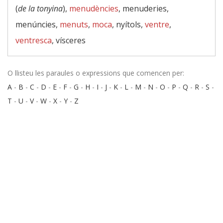
(
de la tonyina
),
menudències
, menuderies,
menúncies,
menuts
,
moca
, nyítols,
ventre
,
ventresca
, vísceres
O llisteu les paraules o expressions que comencen per:
A
-
B
-
C
-
D
-
E
-
F
-
G
-
H
-
I
-
J
-
K
-
L
-
M
-
N
-
O
-
P
-
Q
-
R
-
S
-
T
-
U
-
V
-
W
-
X
-
Y
-
Z