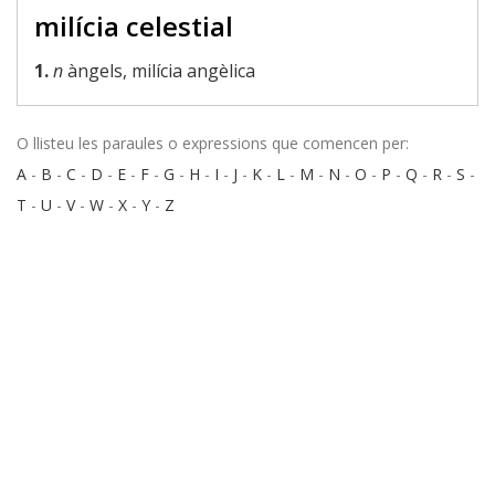
milícia celestial
1.
n
àngels, milícia angèlica
O llisteu les paraules o expressions que comencen per:
A
-
B
-
C
-
D
-
E
-
F
-
G
-
H
-
I
-
J
-
K
-
L
-
M
-
N
-
O
-
P
-
Q
-
R
-
S
-
T
-
U
-
V
-
W
-
X
-
Y
-
Z