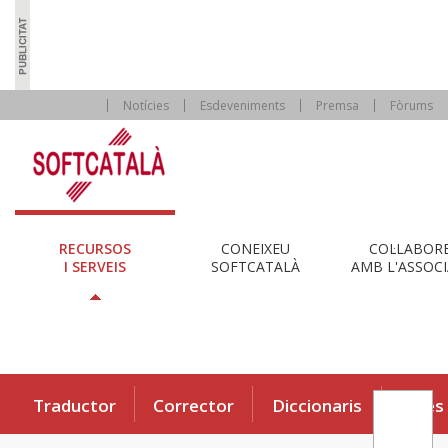
Notícies
Esdeveniments
Premsa
Fòrums
RECURSOS
CONEIXEU
COL·LABOR
I SERVEIS
SOFTCATALÀ
AMB L'ASSOCI
Traductor
Corrector
Diccionaris
Eines