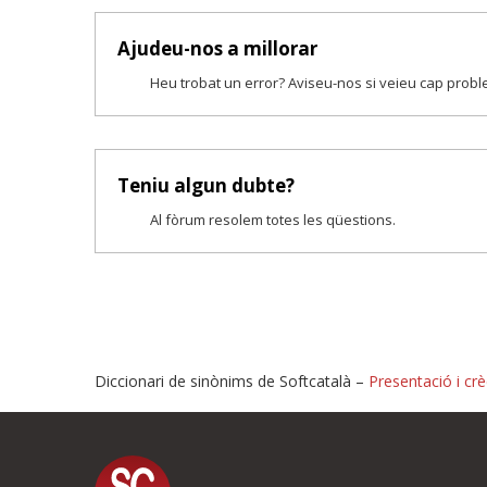
Ajudeu-nos a millorar
Heu trobat un error? Aviseu-nos si veieu cap prob
Teniu algun dubte?
Al fòrum resolem totes les qüestions.
Diccionari de sinònims de Softcatalà –
Presentació i crè
Proposeu-nos millores o i