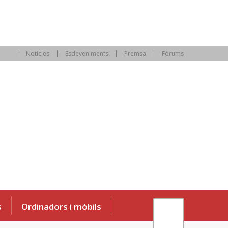
Notícies
Esdeveniments
Premsa
Fòrums
s
Ordinadors i mòbils