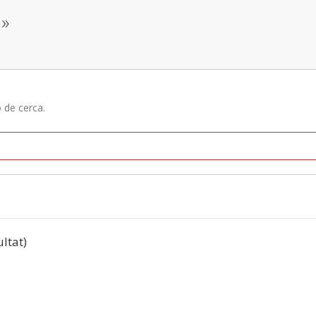
n»
ó de cerca.
ultat)