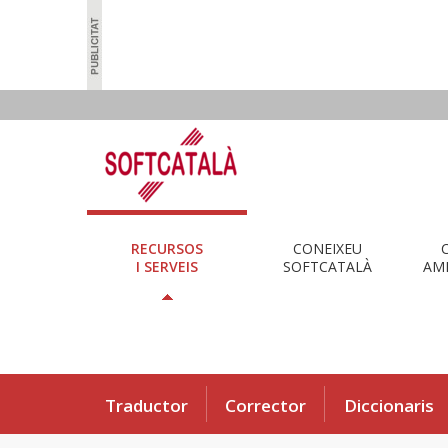
RECURSOS
CONEIXEU
I SERVEIS
SOFTCATALÀ
AMB
Traductor
Corrector
Diccionaris