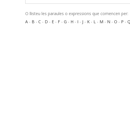
O llisteu les paraules o expressions que comencen per:
A
-
B
-
C
-
D
-
E
-
F
-
G
-
H
-
I
-
J
-
K
-
L
-
M
-
N
-
O
-
P
-