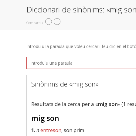
Diccionari de sinònims: «mig so
Compartiu
Introduïu la paraula que voleu cercar i feu clic en el bot
Sinònims de «mig son»
Resultats de la cerca per a «
mig son
» (1 res
mig son
1.
n
entreson
, son prim