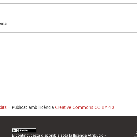
lema.
dits
– Publicat amb llicència
Creative Commons CC-BY 4.0
nformeu d'errors
El contingut està disponible sota la llicència
Atribució -