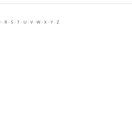
Q
-
R
-
S
-
T
-
U
-
V
-
W
-
X
-
Y
-
Z