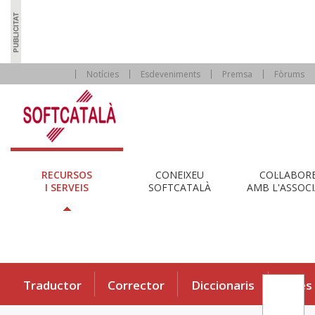
Notícies
Esdeveniments
Premsa
Fòrums
RECURSOS
CONEIXEU
COL·LABOR
I SERVEIS
SOFTCATALÀ
AMB L'ASSOCI
Traductor
Corrector
Diccionaris
Eines