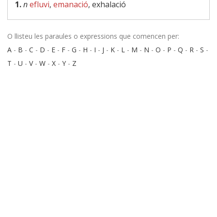
1.
n
efluvi
,
emanació
, exhalació
O llisteu les paraules o expressions que comencen per:
A
-
B
-
C
-
D
-
E
-
F
-
G
-
H
-
I
-
J
-
K
-
L
-
M
-
N
-
O
-
P
-
Q
-
R
-
S
-
T
-
U
-
V
-
W
-
X
-
Y
-
Z