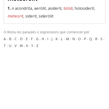
1.
n
acondrita, aeròlit, asiderit,
bòlid
, holosiderit,
meteorit
, siderit, sideròlit
O llisteu les paraules o expressions que comencen per:
A
-
B
-
C
-
D
-
E
-
F
-
G
-
H
-
I
-
J
-
K
-
L
-
M
-
N
-
O
-
P
-
Q
-
R
-
S
-
T
-
U
-
V
-
W
-
X
-
Y
-
Z