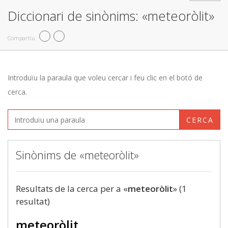
Diccionari de sinònims: «meteoròlit»
Compartiu
Introduïu la paraula que voleu cercar i feu clic en el botó de
cerca.
CERCA
Sinònims de «meteoròlit»
Resultats de la cerca per a «
meteoròlit
» (1
resultat)
meteoròlit