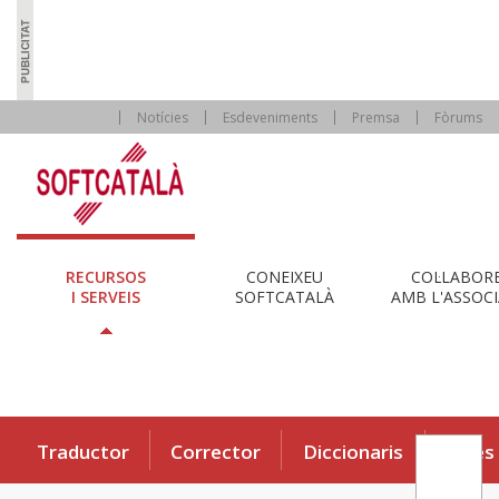
Notícies
Esdeveniments
Premsa
Fòrums
RECURSOS
CONEIXEU
COL·LABOR
I SERVEIS
SOFTCATALÀ
AMB L'ASSOCI
Traductor
Corrector
Diccionaris
Eines