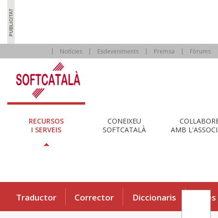
Notícies
Esdeveniments
Premsa
Fòrums
RECURSOS
CONEIXEU
COL·LABOR
I SERVEIS
SOFTCATALÀ
AMB L'ASSOCI
Traductor
Corrector
Diccionaris
Eines