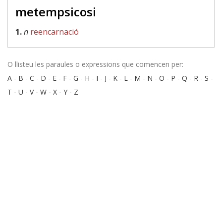
metempsicosi
1.
n
reencarnació
O llisteu les paraules o expressions que comencen per:
A
-
B
-
C
-
D
-
E
-
F
-
G
-
H
-
I
-
J
-
K
-
L
-
M
-
N
-
O
-
P
-
Q
-
R
-
S
-
T
-
U
-
V
-
W
-
X
-
Y
-
Z