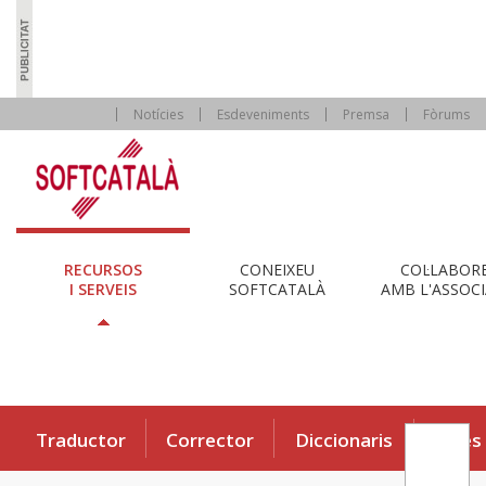
Notícies
Esdeveniments
Premsa
Fòrums
RECURSOS
CONEIXEU
COL·LABOR
I SERVEIS
SOFTCATALÀ
AMB L'ASSOCI
Traductor
Corrector
Diccionaris
Eines