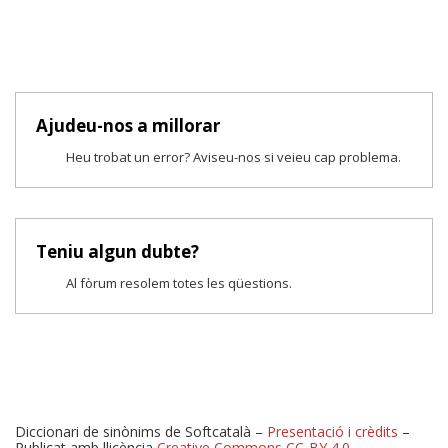
Ajudeu-nos a millorar
Heu trobat un error? Aviseu-nos si veieu cap problema.
Teniu algun dubte?
Al fòrum resolem totes les qüestions.
Diccionari de sinònims de Softcatalà –
Presentació i crèdits
–
Publicat amb llicència
Creative Commons CC-BY 4.0