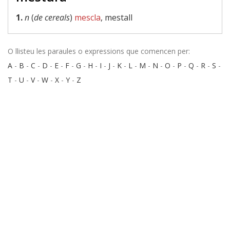
1.
n
(
de cereals
)
mescla
, mestall
O llisteu les paraules o expressions que comencen per:
A
-
B
-
C
-
D
-
E
-
F
-
G
-
H
-
I
-
J
-
K
-
L
-
M
-
N
-
O
-
P
-
Q
-
R
-
S
-
T
-
U
-
V
-
W
-
X
-
Y
-
Z