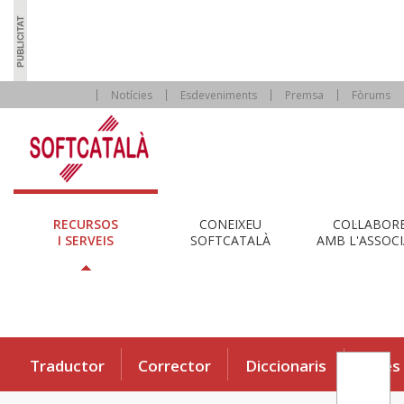
Notícies
Esdeveniments
Premsa
Fòrums
RECURSOS
CONEIXEU
COL·LABOR
I SERVEIS
SOFTCATALÀ
AMB L'ASSOCI
Traductor
Corrector
Diccionaris
Eines