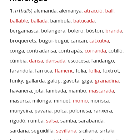
1.
n
(
balls
) alemanda, alemanya,
atracció
,
ball
,
ballable
,
ballada
, bambula,
batucada
,
bergamasca, bolangera, bolero, bòston,
branda
,
broquerets, bugui-bugui, cancan,
catxutxa
,
conga, contradansa, contrapàs,
corranda
, cotilló,
cúmbia,
dansa
,
dansada
, escocesa, fandango,
farandola, farruca,
flamenc
, folia,
follia
, foxtrot,
funky, gallarda, galop, gavota, giga,
granadina
,
havanera, jota, lambada, mambo,
mascarada
,
masurca, milonga, minuet,
momo
, morisca,
munyeira, pavana, polca, polonesa, ranxera,
rigodó, rumba,
salsa
, samba, sarabanda,
sardana, seguidilla,
sevillana
, siciliana, sirtaki,