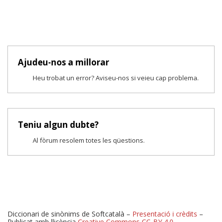
Ajudeu-nos a millorar
Heu trobat un error? Aviseu-nos si veieu cap problema.
Teniu algun dubte?
Al fòrum resolem totes les qüestions.
Diccionari de sinònims de Softcatalà –
Presentació i crèdits
–
Publicat amb llicència
Creative Commons CC-BY 4.0