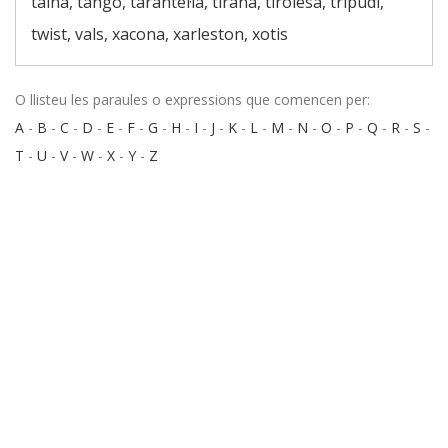
taina, tango, tarantel·la, tirana, tirolesa, tripudi,
twist, vals, xacona, xarleston, xotis
O llisteu les paraules o expressions que comencen per:
A
-
B
-
C
-
D
-
E
-
F
-
G
-
H
-
I
-
J
-
K
-
L
-
M
-
N
-
O
-
P
-
Q
-
R
-
S
-
T
-
U
-
V
-
W
-
X
-
Y
-
Z