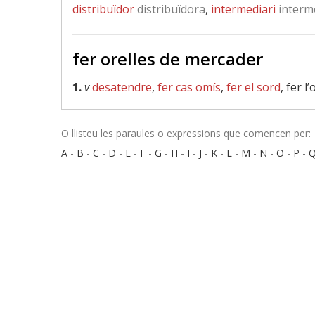
distribuïdor
distribuïdora
,
intermediari
interm
fer orelles de mercader
1.
v
desatendre
,
fer cas omís
,
fer el sord
, fer l
O llisteu les paraules o expressions que comencen per:
A
-
B
-
C
-
D
-
E
-
F
-
G
-
H
-
I
-
J
-
K
-
L
-
M
-
N
-
O
-
P
-