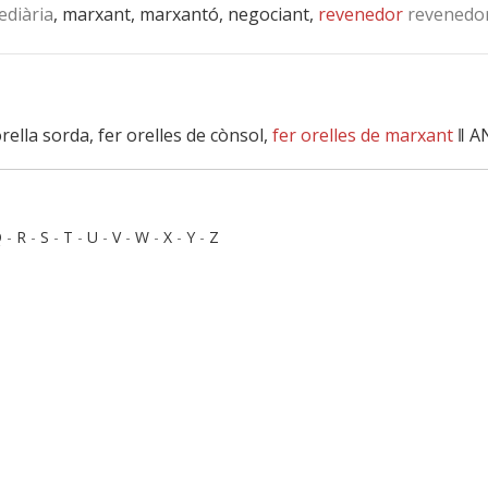
ediària
, marxant, marxantó, negociant,
revenedor
revenedo
’orella sorda, fer orelles de cònsol,
fer orelles de marxant
‖
A
Q
-
R
-
S
-
T
-
U
-
V
-
W
-
X
-
Y
-
Z