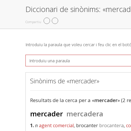
Diccionari de sinònims: «mercad
Compartiu
Introduïu la paraula que voleu cercar i feu clic en el bot
Sinònims de «mercader»
Resultats de la cerca per a «
mercader
» (2 r
mercader
mercadera
1.
n
agent comercial
, brocanter
brocantera
,
co