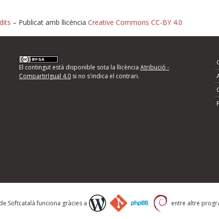
dits
– Publicat amb llicència
Creative Commons CC-BY 4.0
nformeu d'errors
El contingut està disponible sota la llicència
Atribució -
CompartirIgual 4.0
si no s'indica el contrari.
mps següents i descriviu quina és la millora que
 de Softcatalà funciona gràcies a
entre altre progra