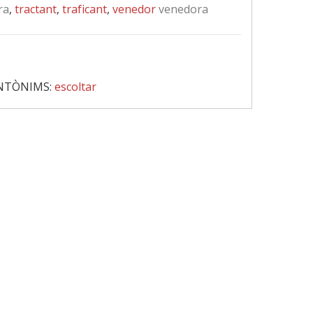
ra
,
tractant
,
traficant
,
venedor
venedora
NTÒNIMS:
escoltar