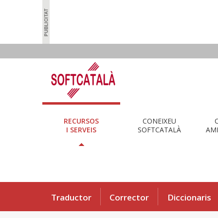
RECURSOS
CONEIXEU
I SERVEIS
SOFTCATALÀ
AMB
Traductor
Corrector
Diccionaris