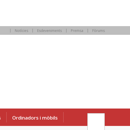
Notícies
Esdeveniments
Premsa
Fòrums
s
Ordinadors i mòbils