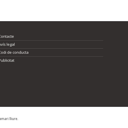
Contacte
Avís legal
Codi de conducta
Publicitat
mari lliure.