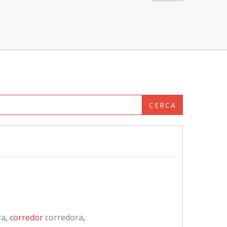
CERCA
ra
,
corredor
corredora
,