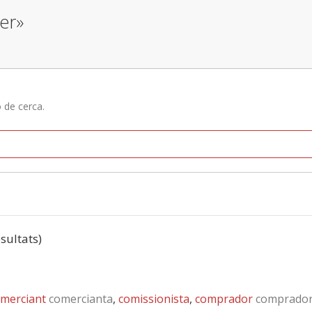
er»
ó de cerca.
esultats)
merciant
comercianta
,
comissionista
,
comprador
comprado