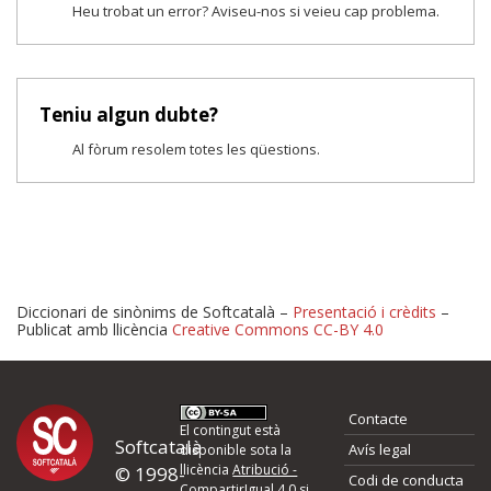
Heu trobat un error? Aviseu-nos si veieu cap problema.
Teniu algun dubte?
Al fòrum resolem totes les qüestions.
Diccionari de sinònims de Softcatalà –
Presentació i crèdits
–
Publicat amb llicència
Creative Commons CC-BY 4.0
Proposeu-nos millores o 
Contacte
d'errors
El contingut està
Softcatalà
Avís legal
disponible sota la
llicència
Atribució -
© 1998-
Codi de conducta
Si heu trobat un error o voleu proposar alguna millora, ompliu els ca
CompartirIgual 4.0
si