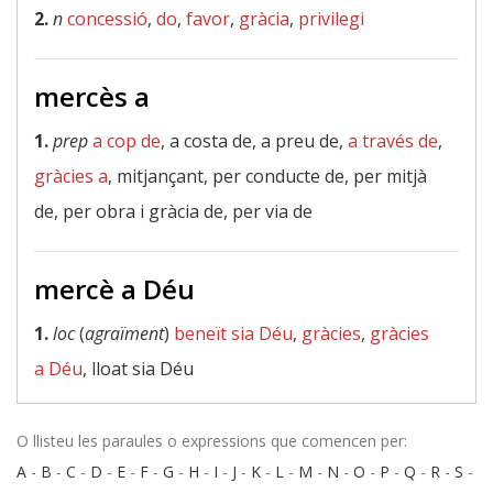
2.
n
concessió
,
do
,
favor
,
gràcia
,
privilegi
mercès a
1.
prep
a cop de
, a costa de, a preu de,
a través de
,
gràcies a
, mitjançant, per conducte de, per mitjà
de, per obra i gràcia de, per via de
mercè a Déu
1.
loc
(
agraïment
)
beneït sia Déu
,
gràcies
,
gràcies
a Déu
, lloat sia Déu
O llisteu les paraules o expressions que comencen per:
A
-
B
-
C
-
D
-
E
-
F
-
G
-
H
-
I
-
J
-
K
-
L
-
M
-
N
-
O
-
P
-
Q
-
R
-
S
-