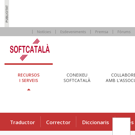
Notícies
Esdeveniments
Premsa
Fòrums
RECURSOS
CONEIXEU
COL·LABOR
I SERVEIS
SOFTCATALÀ
AMB L'ASSOCI
Traductor
Corrector
Diccionaris
Eines