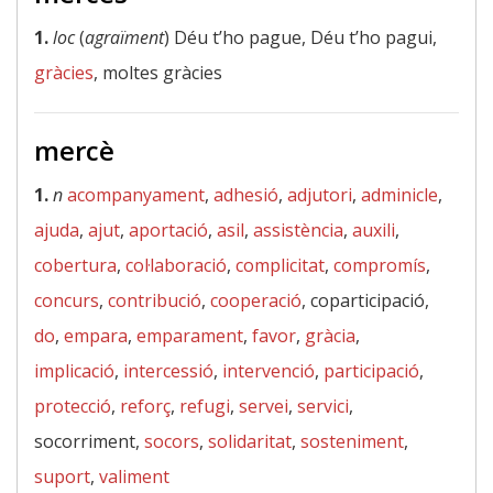
1.
loc
(
agraïment
) Déu t’ho pague, Déu t’ho pagui,
gràcies
, moltes gràcies
mercè
1.
n
acompanyament
,
adhesió
,
adjutori
,
adminicle
,
ajuda
,
ajut
,
aportació
,
asil
,
assistència
,
auxili
,
cobertura
,
col·laboració
,
complicitat
,
compromís
,
concurs
,
contribució
,
cooperació
, coparticipació,
do
,
empara
,
emparament
,
favor
,
gràcia
,
implicació
,
intercessió
,
intervenció
,
participació
,
protecció
,
reforç
,
refugi
,
servei
,
servici
,
socorriment,
socors
,
solidaritat
,
sosteniment
,
suport
,
valiment