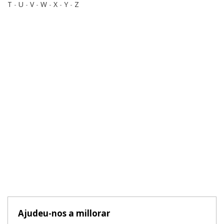
T
-
U
-
V
-
W
-
X
-
Y
-
Z
Ajudeu-nos a millorar