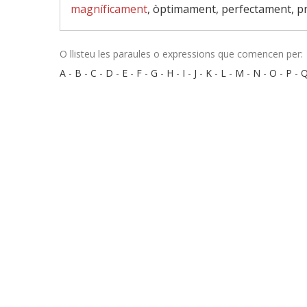
magníficament
, òptimament, perfectament, pr
O llisteu les paraules o expressions que comencen per:
A
-
B
-
C
-
D
-
E
-
F
-
G
-
H
-
I
-
J
-
K
-
L
-
M
-
N
-
O
-
P
-