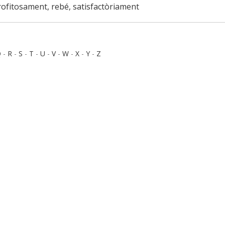
ofitosament, rebé, satisfactòriament
Q
-
R
-
S
-
T
-
U
-
V
-
W
-
X
-
Y
-
Z