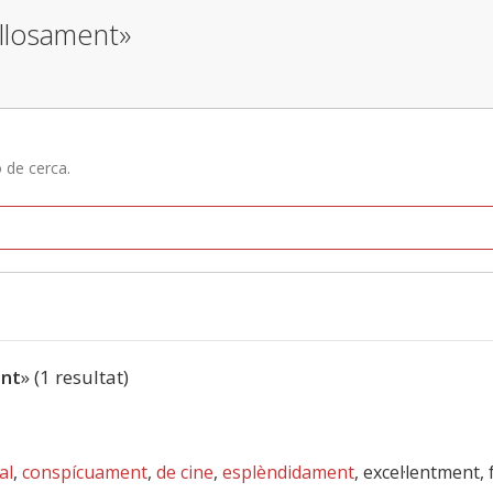
ellosament»
ó de cerca.
nt
» (1 resultat)
al
,
conspícuament
,
de cine
,
esplèndidament
, excel·lentment