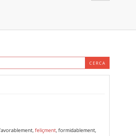
CERCA
, favorablement,
feliçment
, formidablement,