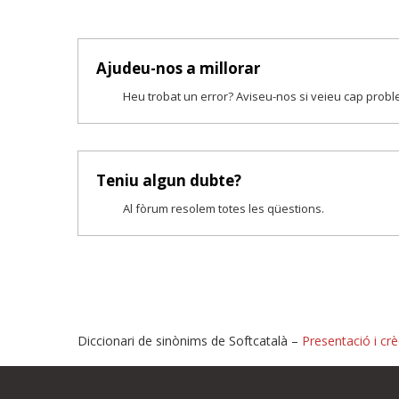
Ajudeu-nos a millorar
Heu trobat un error? Aviseu-nos si veieu cap prob
Teniu algun dubte?
Al fòrum resolem totes les qüestions.
Diccionari de sinònims de Softcatalà –
Presentació i crè