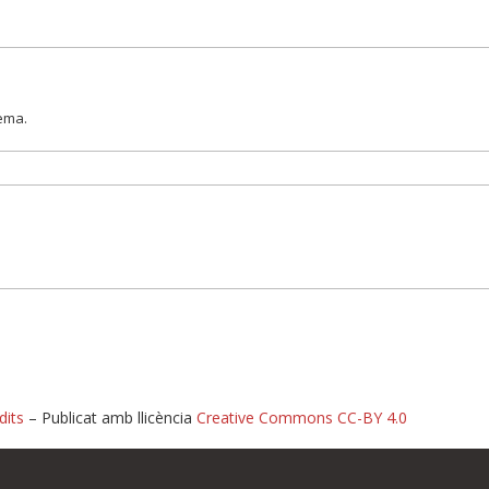
lema.
dits
– Publicat amb llicència
Creative Commons CC-BY 4.0