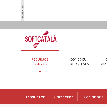
RECURSOS
CONEIXEU
I SERVEIS
SOFTCATALÀ
AMB
Traductor
Corrector
Diccionaris