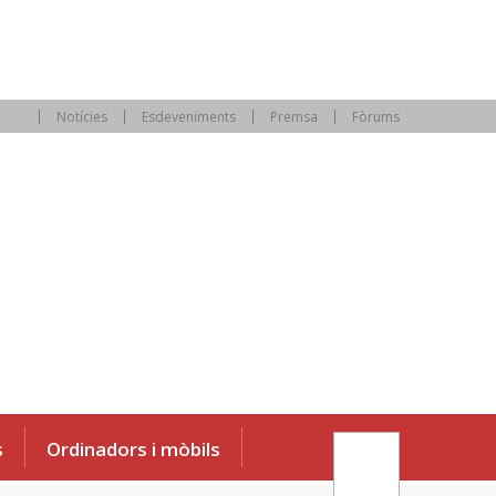
Notícies
Esdeveniments
Premsa
Fòrums
s
Ordinadors i mòbils