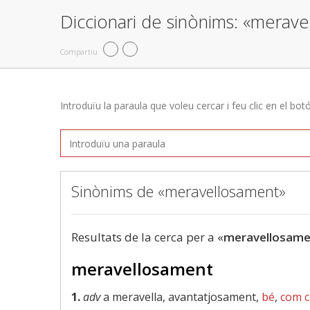
Diccionari de sinònims: «merav
Compartiu
Introduïu la paraula que voleu cercar i feu clic en el bot
Sinònims de «meravellosament»
Resultats de la cerca per a «
meravellosame
meravellosament
1.
adv
a meravella, avantatjosament,
bé
,
com c