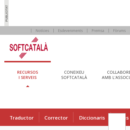
Notícies
Esdeveniments
Premsa
Fòrums
RECURSOS
CONEIXEU
COL·LABOR
I SERVEIS
SOFTCATALÀ
AMB L'ASSOCI
Traductor
Corrector
Diccionaris
Eines