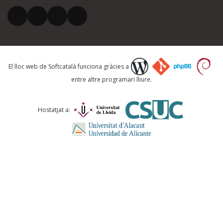
El vostre correu electrònic *
Què proposeu?
El lloc web de Softcatalà funciona gràcies a
entre altre programari lliure.
Comentari *
Hostatjat a:
ENVIA