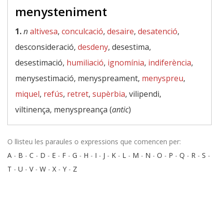
menysteniment
1.
n
altivesa
,
conculcació
,
desaire
,
desatenció
,
desconsideració,
desdeny
, desestima,
desestimació,
humiliació
,
ignomínia
,
indiferència
,
menysestimació, menyspreament,
menyspreu
,
miquel
,
refús
,
retret
,
supèrbia
, vilipendi,
viltinença, menyspreança (
antic
)
O llisteu les paraules o expressions que comencen per:
A
-
B
-
C
-
D
-
E
-
F
-
G
-
H
-
I
-
J
-
K
-
L
-
M
-
N
-
O
-
P
-
Q
-
R
-
S
-
T
-
U
-
V
-
W
-
X
-
Y
-
Z