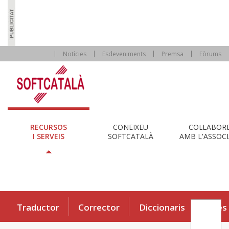
Notícies
Esdeveniments
Premsa
Fòrums
RECURSOS
CONEIXEU
COL·LABOR
I SERVEIS
SOFTCATALÀ
AMB L'ASSOCI
Traductor
Corrector
Diccionaris
Eines