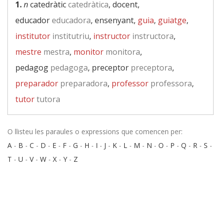
1.
n
catedràtic
catedràtica
, docent,
educador
educadora
, ensenyant,
guia
,
guiatge
,
institutor
institutriu
,
instructor
instructora
,
mestre
mestra
,
monitor
monitora
,
pedagog
pedagoga
, preceptor
preceptora
,
preparador
preparadora
,
professor
professora
,
tutor
tutora
O llisteu les paraules o expressions que comencen per:
A
-
B
-
C
-
D
-
E
-
F
-
G
-
H
-
I
-
J
-
K
-
L
-
M
-
N
-
O
-
P
-
Q
-
R
-
S
-
T
-
U
-
V
-
W
-
X
-
Y
-
Z