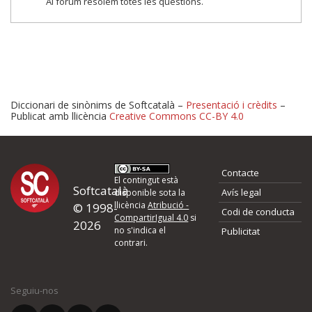
Al fòrum resolem totes les qüestions.
Diccionari de sinònims de Softcatalà –
Presentació i crèdits
–
Publicat amb llicència
Creative Commons CC-BY 4.0
Proposeu-nos millores o 
Contacte
d'errors
El contingut està
Softcatalà
Avís legal
disponible sota la
llicència
Atribució -
© 1998-
Codi de conducta
Si heu trobat un error o voleu proposar alguna millora, ompliu els ca
CompartirIgual 4.0
si
2026
quina és la millora que proposeu o l'error del qual voleu informar-no
no s'indica el
Publicitat
contrari.
El vostre nom *
Seguiu-nos