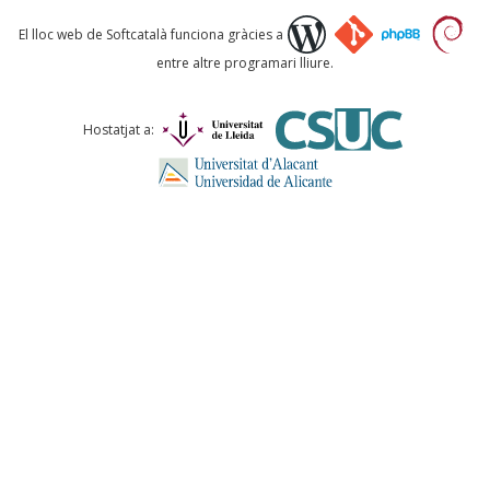
Què proposeu?
El lloc web de Softcatalà funciona gràcies a
entre altre programari lliure.
Comentari *
Hostatjat a:
ENVIA