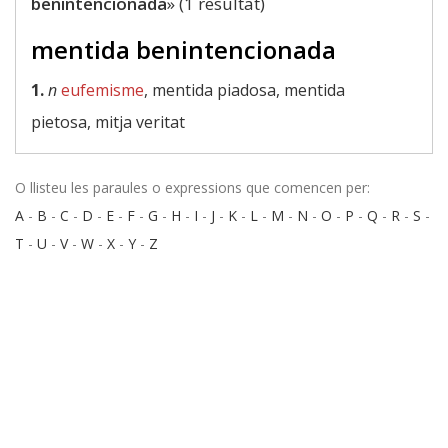
benintencionada
» (1 resultat)
mentida benintencionada
1.
n
eufemisme
, mentida piadosa, mentida
pietosa, mitja veritat
O llisteu les paraules o expressions que comencen per:
A
-
B
-
C
-
D
-
E
-
F
-
G
-
H
-
I
-
J
-
K
-
L
-
M
-
N
-
O
-
P
-
Q
-
R
-
S
-
T
-
U
-
V
-
W
-
X
-
Y
-
Z