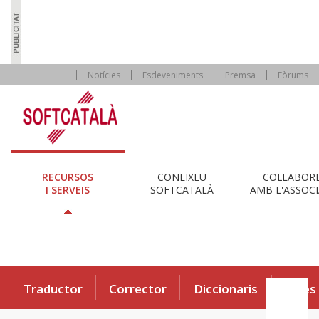
Notícies
Esdeveniments
Premsa
Fòrums
RECURSOS
CONEIXEU
COL·LABOR
I SERVEIS
SOFTCATALÀ
AMB L'ASSOCI
Traductor
Corrector
Diccionaris
Eines