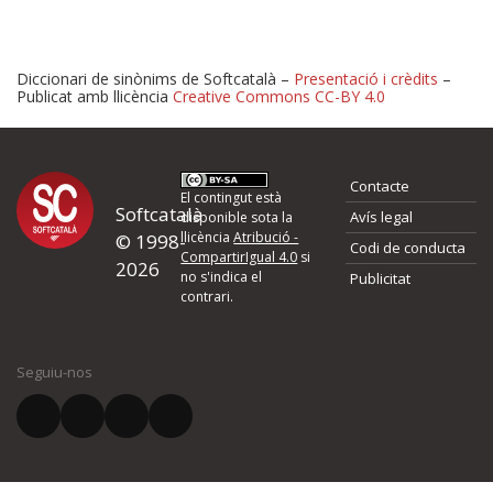
Diccionari de sinònims de Softcatalà –
Presentació i crèdits
–
Publicat amb llicència
Creative Commons CC-BY 4.0
Proposeu-nos millores o 
Contacte
d'errors
El contingut està
Softcatalà
Avís legal
disponible sota la
llicència
Atribució -
© 1998-
Codi de conducta
Si heu trobat un error o voleu proposar alguna millora, ompliu els ca
CompartirIgual 4.0
si
2026
quina és la millora que proposeu o l'error del qual voleu informar-no
no s'indica el
Publicitat
contrari.
El vostre nom *
Seguiu-nos
El vostre correu electrònic *