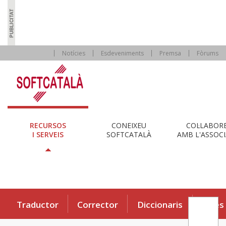
Notícies
Esdeveniments
Premsa
Fòrums
RECURSOS
CONEIXEU
COL·LABOR
I SERVEIS
SOFTCATALÀ
AMB L'ASSOCI
Traductor
Corrector
Diccionaris
Eines