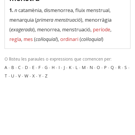
1.
n
catamènia, dismenorrea, fluix menstrual,
menarquia (
primera menstruació
), menorràgia
(
exagerada
), menorrea, menstruació,
període
,
regla
,
mes
(
col·loquial
),
ordinari
(
col·loquial
)
O llisteu les paraules o expressions que comencen per:
A
-
B
-
C
-
D
-
E
-
F
-
G
-
H
-
I
-
J
-
K
-
L
-
M
-
N
-
O
-
P
-
Q
-
R
-
S
-
T
-
U
-
V
-
W
-
X
-
Y
-
Z