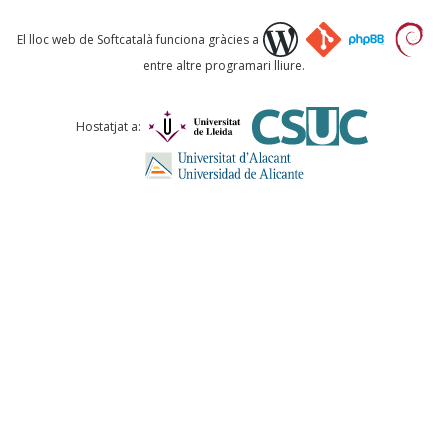
Què proposeu?
El lloc web de Softcatalà funciona gràcies a
entre altre programari lliure.
Comentari *
Hostatjat a:
ENVIA