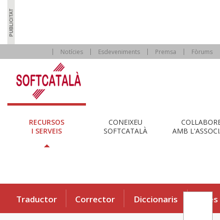
Notícies
Esdeveniments
Premsa
Fòrums
RECURSOS
CONEIXEU
COL·LABOR
I SERVEIS
SOFTCATALÀ
AMB L'ASSOCI
Traductor
Corrector
Diccionaris
Eines