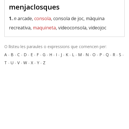
menjaclosques
1.
n
arcade,
consola
, consola de joc, màquina
recreativa,
maquineta
, videoconsola, videojoc
O llisteu les paraules o expressions que comencen per:
A
-
B
-
C
-
D
-
E
-
F
-
G
-
H
-
I
-
J
-
K
-
L
-
M
-
N
-
O
-
P
-
Q
-
R
-
S
-
T
-
U
-
V
-
W
-
X
-
Y
-
Z