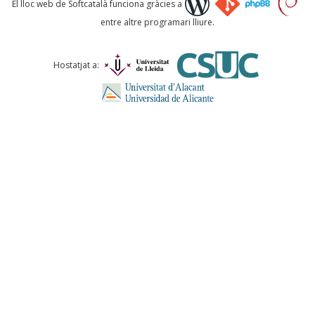
El lloc web de Softcatalà funciona gràcies a
entre altre programari lliure.
Comentari *
Hostatjat a:
ENVIA