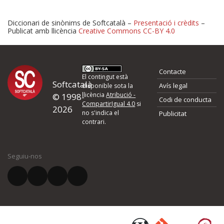
Diccionari de sinònims de Softcatalà –
Presentació i crèdits
–
Publicat amb llicència
Creative Commons CC-BY 4.0
Proposeu-nos millores o 
Contacte
d'errors
El contingut està
Softcatalà
Avís legal
disponible sota la
llicència
Atribució -
© 1998-
Codi de conducta
Si heu trobat un error o voleu proposar alguna millora, ompliu els ca
CompartirIgual 4.0
si
2026
quina és la millora que proposeu o l'error del qual voleu informar-no
no s'indica el
Publicitat
contrari.
El vostre nom *
Seguiu-nos
El vostre correu electrònic *
Què proposeu?