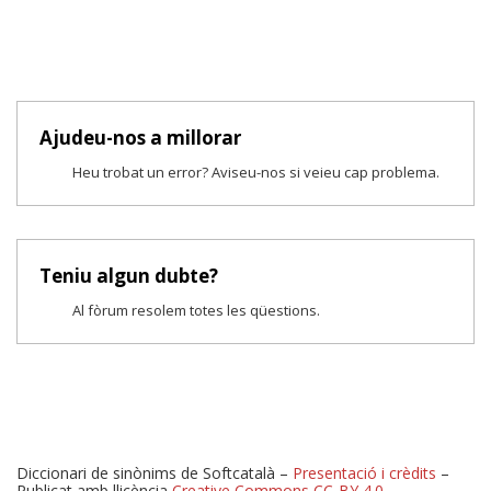
Ajudeu-nos a millorar
Heu trobat un error? Aviseu-nos si veieu cap problema.
Teniu algun dubte?
Al fòrum resolem totes les qüestions.
Diccionari de sinònims de Softcatalà –
Presentació i crèdits
–
Publicat amb llicència
Creative Commons CC-BY 4.0