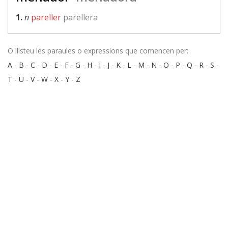
1.
n
pareller
parellera
O llisteu les paraules o expressions que comencen per:
A
-
B
-
C
-
D
-
E
-
F
-
G
-
H
-
I
-
J
-
K
-
L
-
M
-
N
-
O
-
P
-
Q
-
R
-
S
-
T
-
U
-
V
-
W
-
X
-
Y
-
Z