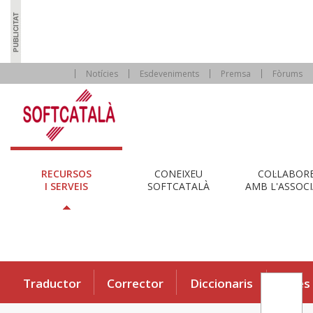
Notícies
Esdeveniments
Premsa
Fòrums
RECURSOS
CONEIXEU
COL·LABOR
I SERVEIS
SOFTCATALÀ
AMB L'ASSOCI
Traductor
Corrector
Diccionaris
Eines