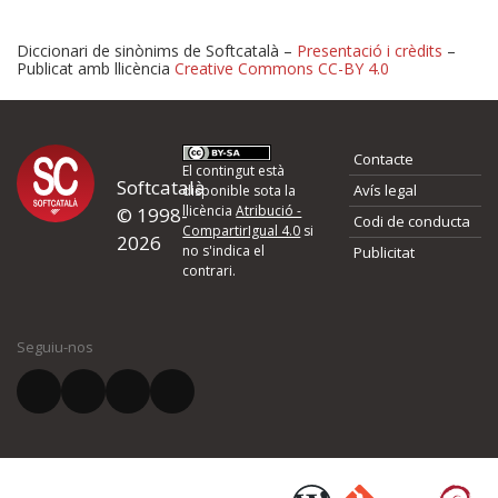
Diccionari de sinònims de Softcatalà –
Presentació i crèdits
–
Publicat amb llicència
Creative Commons CC-BY 4.0
Proposeu-nos millores o 
Contacte
d'errors
El contingut està
Softcatalà
Avís legal
disponible sota la
llicència
Atribució -
© 1998-
Codi de conducta
Si heu trobat un error o voleu proposar alguna millora, ompliu els ca
CompartirIgual 4.0
si
2026
quina és la millora que proposeu o l'error del qual voleu informar-no
no s'indica el
Publicitat
contrari.
El vostre nom *
Seguiu-nos
El vostre correu electrònic *
Què proposeu?