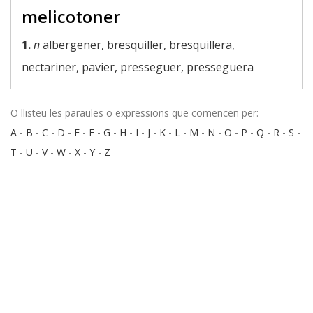
melicotoner
1.
n
albergener, bresquiller, bresquillera,
nectariner, pavier, presseguer, presseguera
O llisteu les paraules o expressions que comencen per:
A
-
B
-
C
-
D
-
E
-
F
-
G
-
H
-
I
-
J
-
K
-
L
-
M
-
N
-
O
-
P
-
Q
-
R
-
S
-
T
-
U
-
V
-
W
-
X
-
Y
-
Z