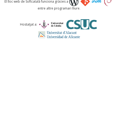
El lloc web de Softcatalà funciona gràcies a
entre altre programari lliure.
Comentari *
Hostatjat a:
ENVIA