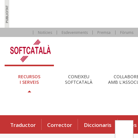
Notícies
Esdeveniments
Premsa
Fòrums
RECURSOS
CONEIXEU
COL·LABOR
I SERVEIS
SOFTCATALÀ
AMB L'ASSOCI
Traductor
Corrector
Diccionaris
Eines