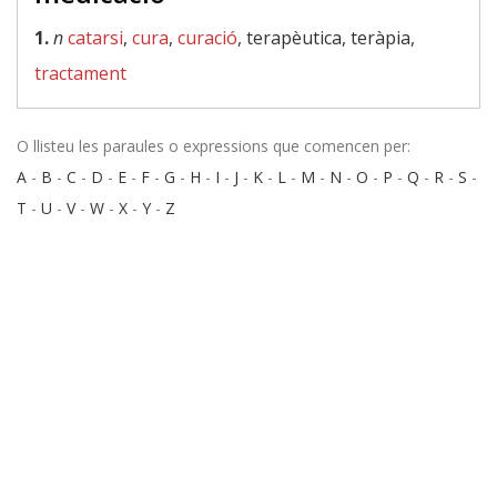
1.
n
catarsi
,
cura
,
curació
, terapèutica, teràpia,
tractament
O llisteu les paraules o expressions que comencen per:
A
-
B
-
C
-
D
-
E
-
F
-
G
-
H
-
I
-
J
-
K
-
L
-
M
-
N
-
O
-
P
-
Q
-
R
-
S
-
T
-
U
-
V
-
W
-
X
-
Y
-
Z