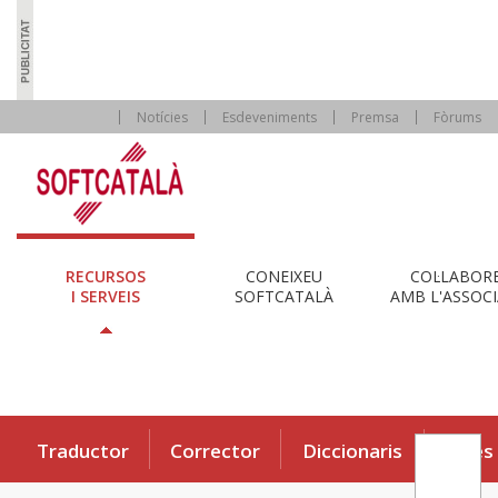
Notícies
Esdeveniments
Premsa
Fòrums
RECURSOS
CONEIXEU
COL·LABOR
I SERVEIS
SOFTCATALÀ
AMB L'ASSOCI
Traductor
Corrector
Diccionaris
Eines