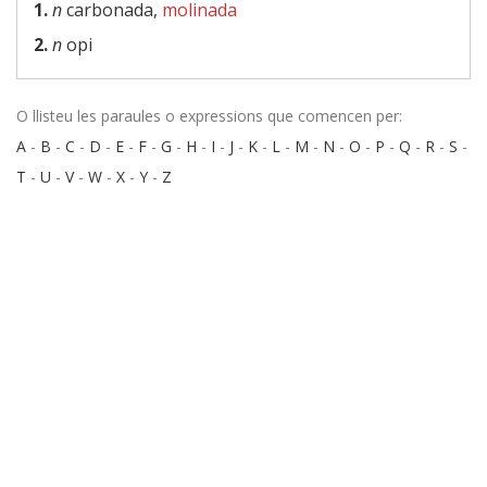
1.
n
carbonada,
molinada
2.
n
opi
O llisteu les paraules o expressions que comencen per:
A
-
B
-
C
-
D
-
E
-
F
-
G
-
H
-
I
-
J
-
K
-
L
-
M
-
N
-
O
-
P
-
Q
-
R
-
S
-
T
-
U
-
V
-
W
-
X
-
Y
-
Z