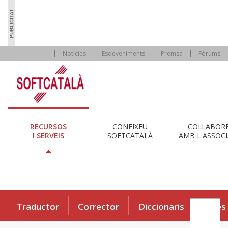
Notícies
Esdeveniments
Premsa
Fòrums
RECURSOS
CONEIXEU
COL·LABOR
I SERVEIS
SOFTCATALÀ
AMB L'ASSOCI
Traductor
Corrector
Diccionaris
Eines