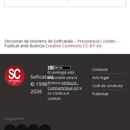
Diccionari de sinònims de Softcatalà –
Presentació i crèdits
–
Publicat amb llicència
Creative Commons CC-BY 4.0
Proposeu-nos millores o 
Contacte
d'errors
El contingut està
Softcatalà
Avís legal
disponible sota la
llicència
Atribució -
© 1998-
Codi de conducta
Si heu trobat un error o voleu proposar alguna millora, ompliu els ca
CompartirIgual 4.0
si
2026
quina és la millora que proposeu o l'error del qual voleu informar-no
no s'indica el
Publicitat
contrari.
El vostre nom *
Seguiu-nos