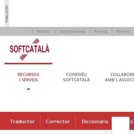
Notícies
Esdeveniments
Premsa
Fòrums
RECURSOS
CONEIXEU
COL·LABOR
I SERVEIS
SOFTCATALÀ
AMB L'ASSOCI
Traductor
Corrector
Diccionaris
Eines