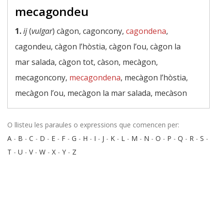
mecagondeu
1.
ij
(
vulgar
) càgon, cagoncony,
cagondena
,
cagondeu, càgon l’hòstia, càgon l’ou, càgon la
mar salada, càgon tot, càson, mecàgon,
mecagoncony,
mecagondena
, mecàgon l’hòstia,
mecàgon l’ou, mecàgon la mar salada, mecàson
O llisteu les paraules o expressions que comencen per:
A
-
B
-
C
-
D
-
E
-
F
-
G
-
H
-
I
-
J
-
K
-
L
-
M
-
N
-
O
-
P
-
Q
-
R
-
S
-
T
-
U
-
V
-
W
-
X
-
Y
-
Z