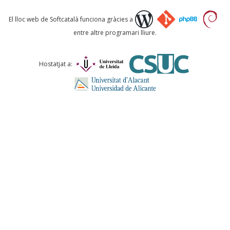
Què proposeu?
El lloc web de Softcatalà funciona gràcies a
entre altre programari lliure.
Comentari *
Hostatjat a:
ENVIA