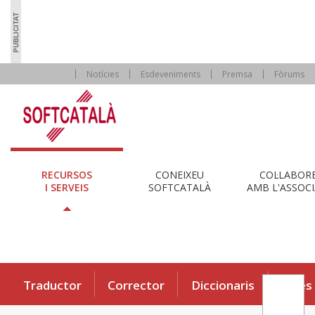
Notícies
Esdeveniments
Premsa
Fòrums
RECURSOS
CONEIXEU
COL·LABOR
I SERVEIS
SOFTCATALÀ
AMB L'ASSOCI
Traductor
Corrector
Diccionaris
Eines