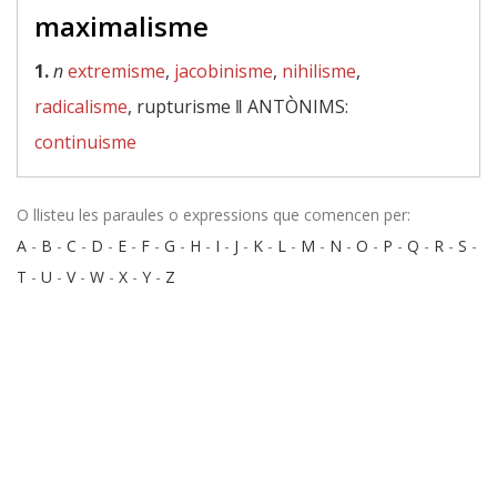
maximalisme
1.
n
extremisme
,
jacobinisme
,
nihilisme
,
radicalisme
, rupturisme ‖
ANTÒNIMS:
continuisme
O llisteu les paraules o expressions que comencen per:
A
-
B
-
C
-
D
-
E
-
F
-
G
-
H
-
I
-
J
-
K
-
L
-
M
-
N
-
O
-
P
-
Q
-
R
-
S
-
T
-
U
-
V
-
W
-
X
-
Y
-
Z