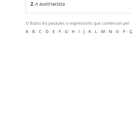
2.
n
austriacista
O llisteu les paraules o expressions que comencen per:
A
-
B
-
C
-
D
-
E
-
F
-
G
-
H
-
I
-
J
-
K
-
L
-
M
-
N
-
O
-
P
-