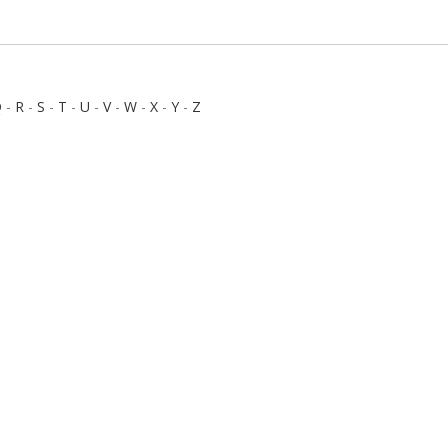
Q
-
R
-
S
-
T
-
U
-
V
-
W
-
X
-
Y
-
Z