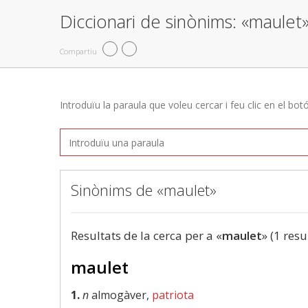
Diccionari de sinònims: «maulet
Compartiu
Introduïu la paraula que voleu cercar i feu clic en el bot
Sinònims de «maulet»
Resultats de la cerca per a «
maulet
» (1 resu
maulet
1.
n
almogàver,
patriota