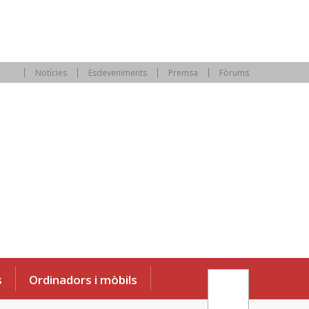
Notícies
Esdeveniments
Premsa
Fòrums
s
Ordinadors i mòbils