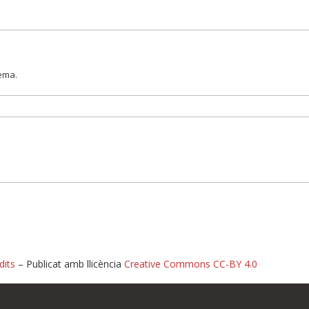
lema.
dits
– Publicat amb llicència
Creative Commons CC-BY 4.0