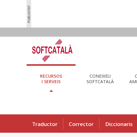
RECURSOS
CONEIXEU
I SERVEIS
SOFTCATALÀ
AMB
Traductor
Corrector
Diccionaris