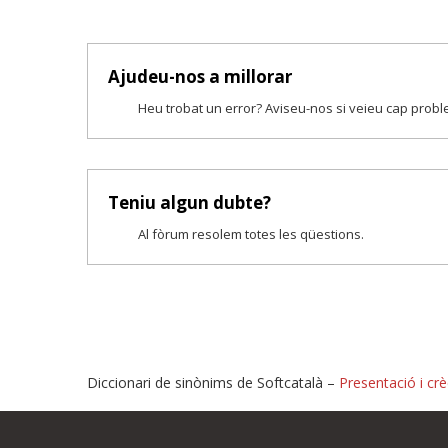
Ajudeu-nos a millorar
Heu trobat un error? Aviseu-nos si veieu cap prob
Teniu algun dubte?
Al fòrum resolem totes les qüestions.
Diccionari de sinònims de Softcatalà –
Presentació i crè