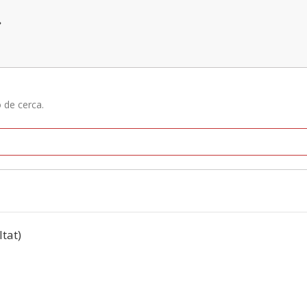
»
ó de cerca.
ltat)