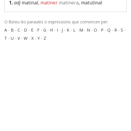
1.
adj
matinal,
matiner
matinera
, matutinal
O llisteu les paraules o expressions que comencen per:
A
-
B
-
C
-
D
-
E
-
F
-
G
-
H
-
I
-
J
-
K
-
L
-
M
-
N
-
O
-
P
-
Q
-
R
-
S
-
T
-
U
-
V
-
W
-
X
-
Y
-
Z