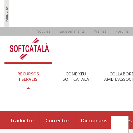
Notícies
Esdeveniments
Premsa
Fòrums
RECURSOS
CONEIXEU
COL·LABOR
I SERVEIS
SOFTCATALÀ
AMB L'ASSOCI
Traductor
Corrector
Diccionaris
Eines