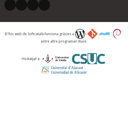
El vostre correu electrònic *
Què proposeu?
El lloc web de Softcatalà funciona gràcies a
entre altre programari lliure.
Comentari *
Hostatjat a:
ENVIA