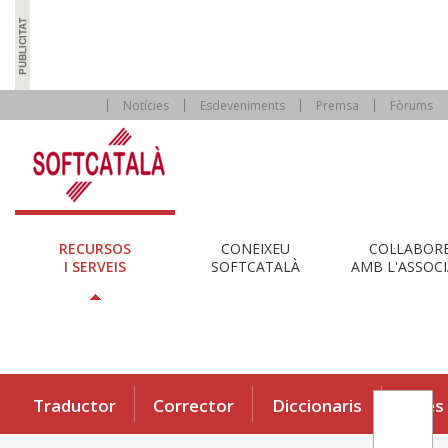
Notícies
Esdeveniments
Premsa
Fòrums
RECURSOS
CONEIXEU
COL·LABOR
I SERVEIS
SOFTCATALÀ
AMB L'ASSOCI
Traductor
Corrector
Diccionaris
Eines