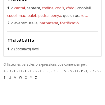
1.
n
cantal
, cantera,
codina
,
codís
,
còdol
, codolell,
cudol
,
mac
,
palet
,
pedra
,
penya
, quer, roc,
roca
2.
n
avantmuralla,
barbacana
,
fortificació
matacans
1.
n
(
botànica
) évol
O llisteu les paraules o expressions que comencen per:
A
-
B
-
C
-
D
-
E
-
F
-
G
-
H
-
I
-
J
-
K
-
L
-
M
-
N
-
O
-
P
-
Q
-
R
-
S
-
T
-
U
-
V
-
W
-
X
-
Y
-
Z