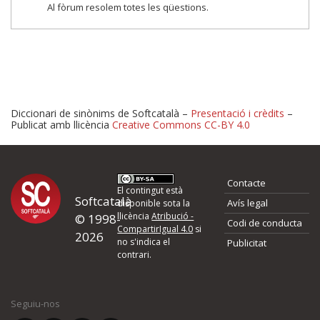
Al fòrum resolem totes les qüestions.
Diccionari de sinònims de Softcatalà –
Presentació i crèdits
–
Publicat amb llicència
Creative Commons CC-BY 4.0
Proposeu-nos millores o 
Contacte
d'errors
El contingut està
Softcatalà
Avís legal
disponible sota la
llicència
Atribució -
© 1998-
Codi de conducta
Si heu trobat un error o voleu proposar alguna millora, ompliu els ca
CompartirIgual 4.0
si
2026
quina és la millora que proposeu o l'error del qual voleu informar-no
no s'indica el
Publicitat
contrari.
El vostre nom *
Seguiu-nos