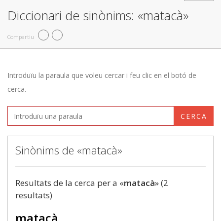
Diccionari de sinònims: «matacà»
Compartiu
Introduïu la paraula que voleu cercar i feu clic en el botó de
cerca.
CERCA
Sinònims de «matacà»
Resultats de la cerca per a «
matacà
» (2
resultats)
matacà