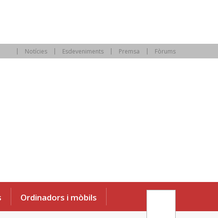
Notícies
Esdeveniments
Premsa
Fòrums
s
Ordinadors i mòbils