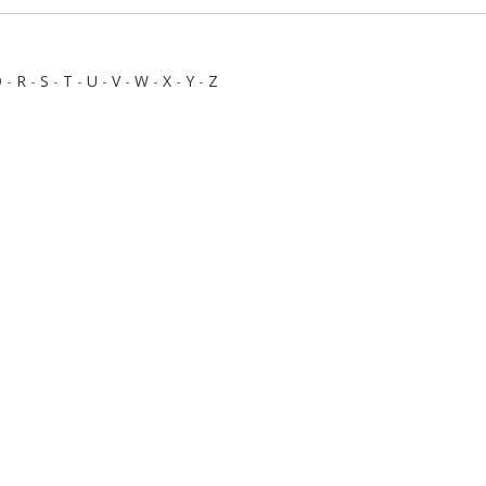
Q
-
R
-
S
-
T
-
U
-
V
-
W
-
X
-
Y
-
Z