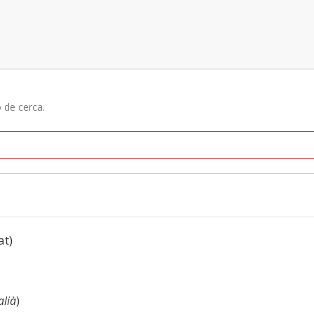
ó de cerca.
at)
alià
)