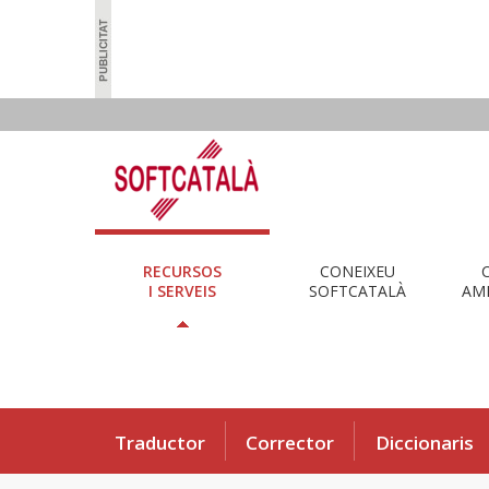
RECURSOS
CONEIXEU
I SERVEIS
SOFTCATALÀ
AMB
Traductor
Corrector
Diccionaris