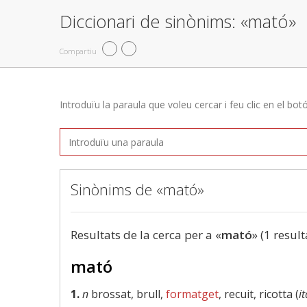
Diccionari de sinònims: «mató»
Compartiu
Introduïu la paraula que voleu cercar i feu clic en el bot
Sinònims de «mató»
Resultats de la cerca per a «
mató
» (1 result
mató
1.
n
brossat, brull,
formatget
, recuit, ricotta (
it