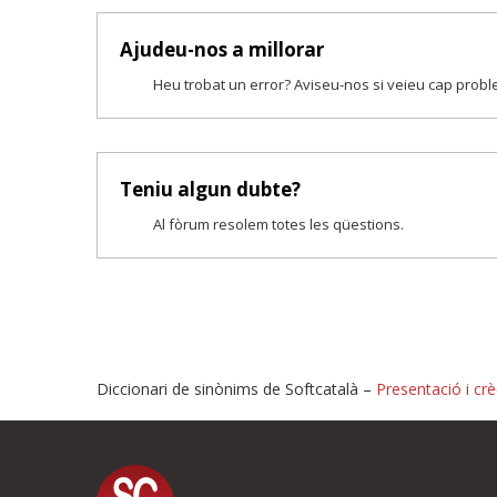
Ajudeu-nos a millorar
Heu trobat un error? Aviseu-nos si veieu cap prob
Teniu algun dubte?
Al fòrum resolem totes les qüestions.
Diccionari de sinònims de Softcatalà –
Presentació i crè
Proposeu-nos millores o i