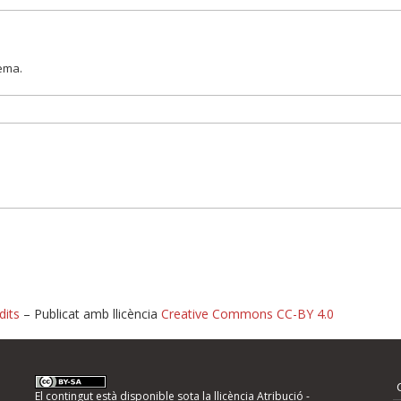
lema.
dits
– Publicat amb llicència
Creative Commons CC-BY 4.0
nformeu d'errors
El contingut està disponible sota la llicència
Atribució -