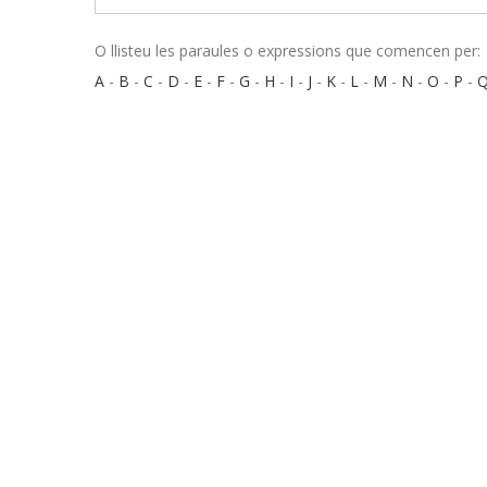
O llisteu les paraules o expressions que comencen per:
A
-
B
-
C
-
D
-
E
-
F
-
G
-
H
-
I
-
J
-
K
-
L
-
M
-
N
-
O
-
P
-