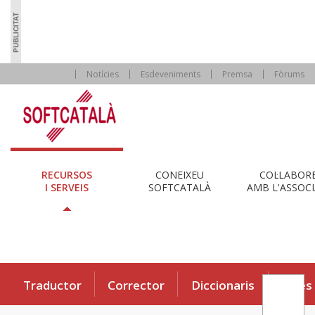
Notícies
Esdeveniments
Premsa
Fòrums
RECURSOS
CONEIXEU
COL·LABOR
I SERVEIS
SOFTCATALÀ
AMB L'ASSOCI
Traductor
Corrector
Diccionaris
Eines