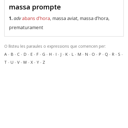
massa prompte
1.
adv
abans d’hora
, massa aviat, massa d’hora,
prematurament
O llisteu les paraules o expressions que comencen per:
A
-
B
-
C
-
D
-
E
-
F
-
G
-
H
-
I
-
J
-
K
-
L
-
M
-
N
-
O
-
P
-
Q
-
R
-
S
-
T
-
U
-
V
-
W
-
X
-
Y
-
Z