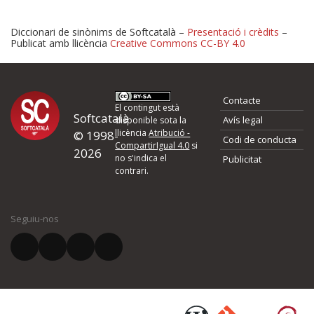
Diccionari de sinònims de Softcatalà –
Presentació i crèdits
–
Publicat amb llicència
Creative Commons CC-BY 4.0
Proposeu-nos millores o 
Contacte
d'errors
El contingut està
Softcatalà
Avís legal
disponible sota la
llicència
Atribució -
© 1998-
Codi de conducta
Si heu trobat un error o voleu proposar alguna millora, ompliu els ca
CompartirIgual 4.0
si
2026
quina és la millora que proposeu o l'error del qual voleu informar-no
no s'indica el
Publicitat
contrari.
El vostre nom *
Seguiu-nos
El vostre correu electrònic *
Què proposeu?