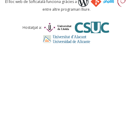
El lloc web de Softcatalà funciona gràcies a
entre altre programari lliure.
Comentari *
Hostatjat a:
ENVIA