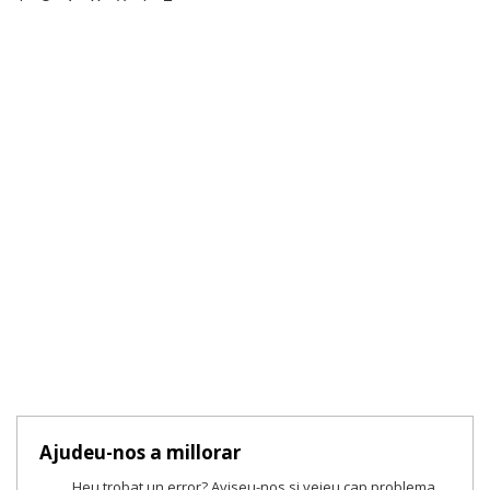
Ajudeu-nos a millorar
Heu trobat un error? Aviseu-nos si veieu cap problema.