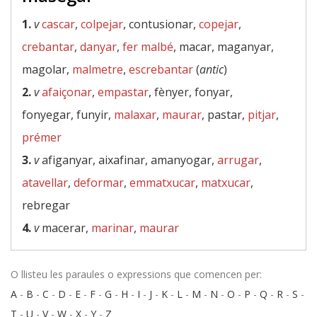
1.
v
cascar
,
colpejar
, contusionar,
copejar
,
crebantar
,
danyar
,
fer malbé
, macar, maganyar,
magolar,
malmetre
,
escrebantar
(
antic
)
2.
v
afaiçonar
,
empastar
, fènyer, fonyar,
fonyegar, funyir,
malaxar
,
maurar
, pastar,
pitjar
,
prémer
3.
v
afiganyar, aixafinar, amanyogar,
arrugar
,
atavellar
,
deformar
,
emmatxucar
,
matxucar
,
rebregar
4.
v
macerar,
marinar
,
maurar
O llisteu les paraules o expressions que comencen per:
A
-
B
-
C
-
D
-
E
-
F
-
G
-
H
-
I
-
J
-
K
-
L
-
M
-
N
-
O
-
P
-
Q
-
R
-
S
-
T
-
U
-
V
-
W
-
X
-
Y
-
Z