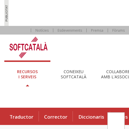
Notícies
Esdeveniments
Premsa
Fòrums
RECURSOS
CONEIXEU
COL·LABOR
I SERVEIS
SOFTCATALÀ
AMB L'ASSOCI
Traductor
Corrector
Diccionaris
Eines