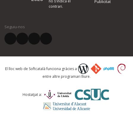
no s'indica el
Publicitat
contrari.
El vostre nom *
Seguiu-nos
El vostre correu electrònic *
Què proposeu?
El lloc web de Softcatalà funciona gràcies a
entre altre programari lliure.
Comentari *
Hostatjat a: