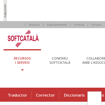
Notícies
Esdeveniments
Premsa
Fòrums
RECURSOS
CONEIXEU
COL·LABOR
I SERVEIS
SOFTCATALÀ
AMB L'ASSOCI
Traductor
Corrector
Diccionaris
Eines