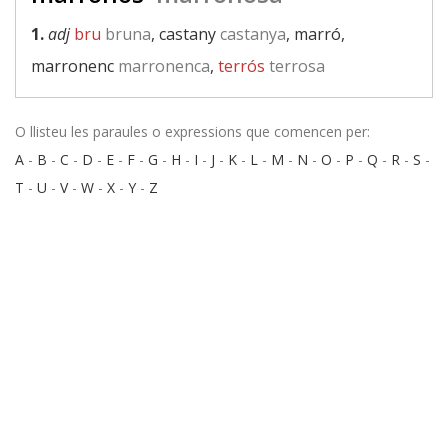
1.
adj
bru
bruna
, castany
castanya
, marró,
marronenc
marronenca
,
terrós
terrosa
O llisteu les paraules o expressions que comencen per:
A
-
B
-
C
-
D
-
E
-
F
-
G
-
H
-
I
-
J
-
K
-
L
-
M
-
N
-
O
-
P
-
Q
-
R
-
S
-
T
-
U
-
V
-
W
-
X
-
Y
-
Z