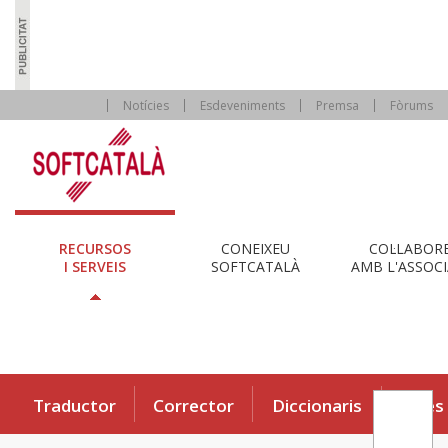
Notícies
Esdeveniments
Premsa
Fòrums
RECURSOS
CONEIXEU
COL·LABOR
I SERVEIS
SOFTCATALÀ
AMB L'ASSOCI
Traductor
Corrector
Diccionaris
Eines