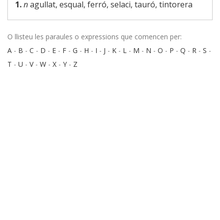
1.
n
agullat, esqual, ferró, selaci, tauró, tintorera
O llisteu les paraules o expressions que comencen per:
A
-
B
-
C
-
D
-
E
-
F
-
G
-
H
-
I
-
J
-
K
-
L
-
M
-
N
-
O
-
P
-
Q
-
R
-
S
-
T
-
U
-
V
-
W
-
X
-
Y
-
Z