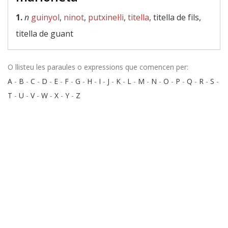
1.
n
guinyol
,
ninot
,
putxinel·li
,
titella
, titella de fils,
titella de guant
O llisteu les paraules o expressions que comencen per:
A
-
B
-
C
-
D
-
E
-
F
-
G
-
H
-
I
-
J
-
K
-
L
-
M
-
N
-
O
-
P
-
Q
-
R
-
S
-
T
-
U
-
V
-
W
-
X
-
Y
-
Z