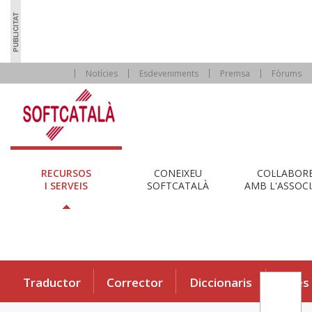
Notícies
Esdeveniments
Premsa
Fòrums
RECURSOS
CONEIXEU
COL·LABOR
I SERVEIS
SOFTCATALÀ
AMB L'ASSOCI
Traductor
Corrector
Diccionaris
Eines