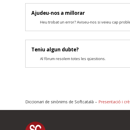
Ajudeu-nos a millorar
Heu trobat un error? Aviseu-nos si veieu cap prob
Teniu algun dubte?
Al fòrum resolem totes les qüestions.
Diccionari de sinònims de Softcatalà –
Presentació i crè
Proposeu-nos millores o i