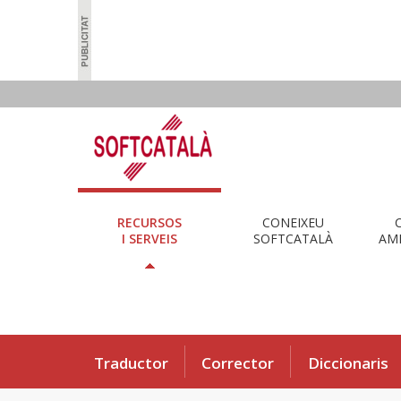
RECURSOS
CONEIXEU
I SERVEIS
SOFTCATALÀ
AMB
Traductor
Corrector
Diccionaris