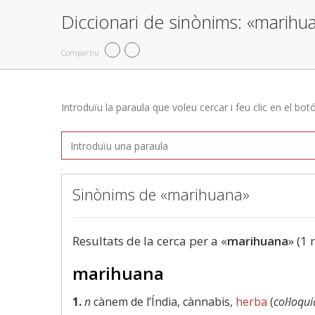
Diccionari de sinònims: «marihu
Compartiu
Introduïu la paraula que voleu cercar i feu clic en el bot
Sinònims de «marihuana»
Resultats de la cerca per a «
marihuana
» (1 
marihuana
1.
n
cànem de l’Índia, cànnabis,
herba
(
col·loqui