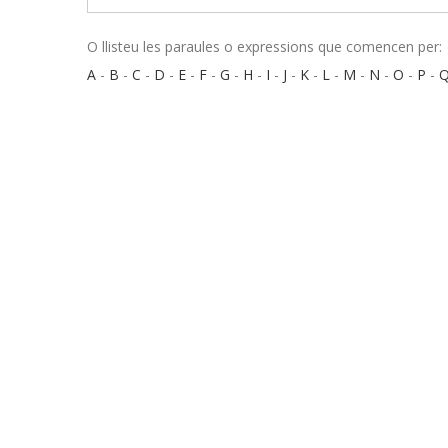
O llisteu les paraules o expressions que comencen per:
A
-
B
-
C
-
D
-
E
-
F
-
G
-
H
-
I
-
J
-
K
-
L
-
M
-
N
-
O
-
P
-