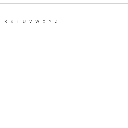
Q
-
R
-
S
-
T
-
U
-
V
-
W
-
X
-
Y
-
Z