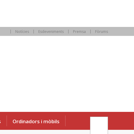
Notícies
Esdeveniments
Premsa
Fòrums
s
Ordinadors i mòbils