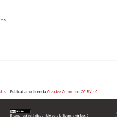
lema.
dits
– Publicat amb llicència
Creative Commons CC-BY 4.0
nformeu d'errors
El contingut està disponible sota la llicència
Atribució -