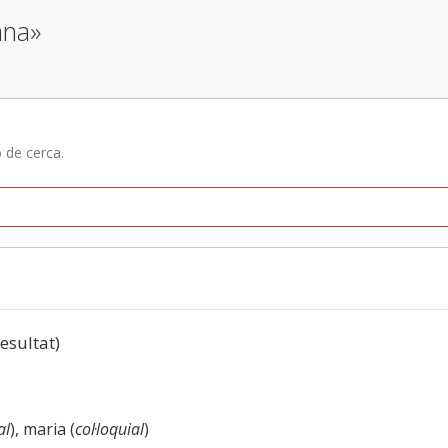
ana»
ó de cerca.
resultat)
al
), maria (
col·loquial
)