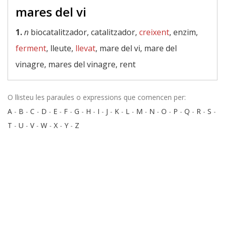
mares del vi
1.
n
biocatalitzador, catalitzador,
creixent
, enzim,
ferment
, lleute,
llevat
, mare del vi, mare del
vinagre, mares del vinagre, rent
O llisteu les paraules o expressions que comencen per:
A
-
B
-
C
-
D
-
E
-
F
-
G
-
H
-
I
-
J
-
K
-
L
-
M
-
N
-
O
-
P
-
Q
-
R
-
S
-
T
-
U
-
V
-
W
-
X
-
Y
-
Z