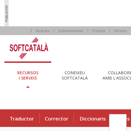
Notícies
Esdeveniments
Premsa
Fòrums
RECURSOS
CONEIXEU
COL·LABOR
I SERVEIS
SOFTCATALÀ
AMB L'ASSOCI
Traductor
Corrector
Diccionaris
Eines