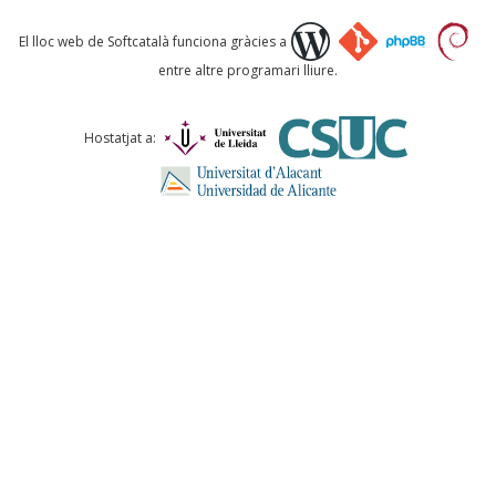
Què proposeu?
El lloc web de Softcatalà funciona gràcies a
entre altre programari lliure.
Comentari *
Hostatjat a:
ENVIA