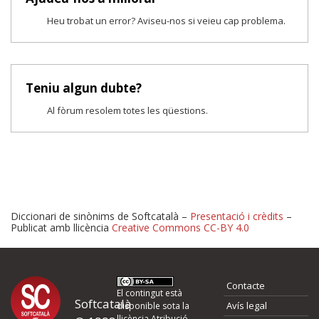
Heu trobat un error? Aviseu-nos si veieu cap problema.
Teniu algun dubte?
Al fòrum resolem totes les qüestions.
Diccionari de sinònims de Softcatalà –
Presentació i crèdits
–
Publicat amb llicència
Creative Commons CC-BY 4.0
Proposeu-nos millores o 
Contacte
d'errors
El contingut està
Softcatalà
Avís legal
disponible sota la
llicència
Atribució -