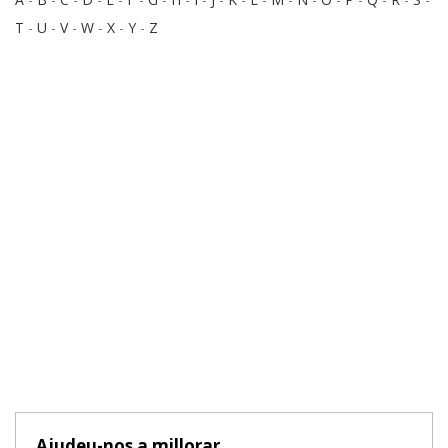
T
-
U
-
V
-
W
-
X
-
Y
-
Z
Ajudeu-nos a millorar