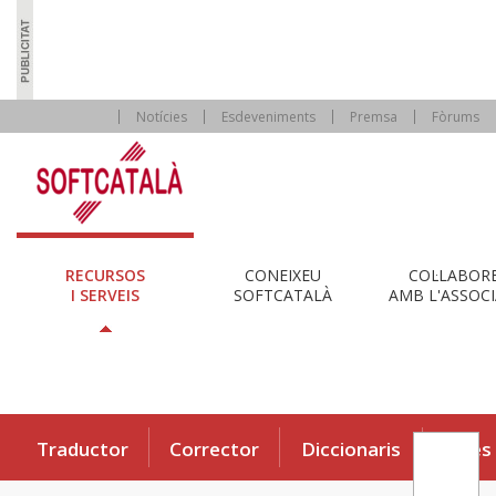
Notícies
Esdeveniments
Premsa
Fòrums
RECURSOS
CONEIXEU
COL·LABOR
I SERVEIS
SOFTCATALÀ
AMB L'ASSOCI
Traductor
Corrector
Diccionaris
Eines