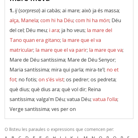
1.
ij
(
sorpresa
) ai cabàs; ai mare; això ja és massa;
alça, Manela
;
com hi ha Déu
;
com hi ha món
; Déu
del cel; Déu meu;
i ara
; ja ho veus;
la mare del
Tano quan era gitano
;
la mare que el va
matricular
;
la mare que el va parir
;
la mare que va
;
Mare de Déu santíssima; Mare de Déu Senyor;
Maria santíssima; mira qui parla; mira-te’l;
no et
fot
; no fotis;
on s’és vist
; os pedrer; os pedreta;
què dius; què dius ara; què vol dir; Reina
santíssima; valga’m Déu; vatua Déu;
vatua l’olla
;
Verge santíssima; ves per on
O llisteu les paraules o expressions que comencen per:
A
-
B
-
C
-
D
-
E
-
F
-
G
-
H
-
I
-
J
-
K
-
L
-
M
-
N
-
O
-
P
-
Q
-
R
-
S
-