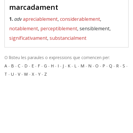
marcadament
1.
adv
apreciablement
,
considerablement
,
notablement
,
perceptiblement
, sensiblement,
significativament
,
substancialment
O llisteu les paraules o expressions que comencen per:
A
-
B
-
C
-
D
-
E
-
F
-
G
-
H
-
I
-
J
-
K
-
L
-
M
-
N
-
O
-
P
-
Q
-
R
-
S
-
T
-
U
-
V
-
W
-
X
-
Y
-
Z