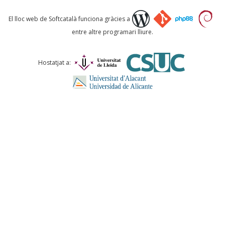
Què proposeu?
El lloc web de Softcatalà funciona gràcies a
entre altre programari lliure.
Comentari *
Hostatjat a:
ENVIA