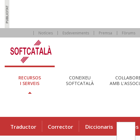
Notícies
Esdeveniments
Premsa
Fòrums
RECURSOS
CONEIXEU
COL·LABOR
I SERVEIS
SOFTCATALÀ
AMB L'ASSOCI
Traductor
Corrector
Diccionaris
Eines