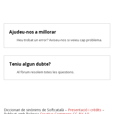
Ajudeu-nos a millorar
Heu trobat un error? Aviseu-nos si veieu cap problema.
Teniu algun dubte?
Al fòrum resolem totes les qüestions.
Diccionari de sinònims de Softcatalà –
Presentació i crèdits
–
Publicat amb llicència
Creative Commons CC-BY 4.0