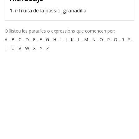
1.
n
fruita de la passió, granadilla
O llisteu les paraules o expressions que comencen per:
A
-
B
-
C
-
D
-
E
-
F
-
G
-
H
-
I
-
J
-
K
-
L
-
M
-
N
-
O
-
P
-
Q
-
R
-
S
-
T
-
U
-
V
-
W
-
X
-
Y
-
Z