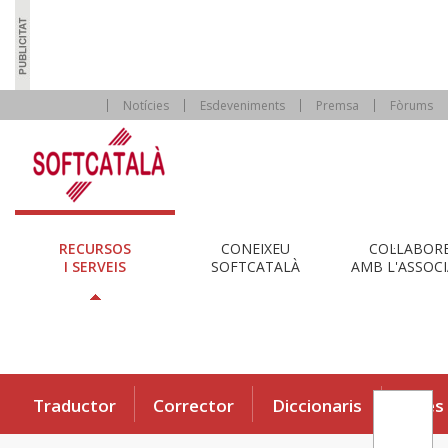
Notícies
Esdeveniments
Premsa
Fòrums
RECURSOS
CONEIXEU
COL·LABOR
I SERVEIS
SOFTCATALÀ
AMB L'ASSOCI
Traductor
Corrector
Diccionaris
Eines