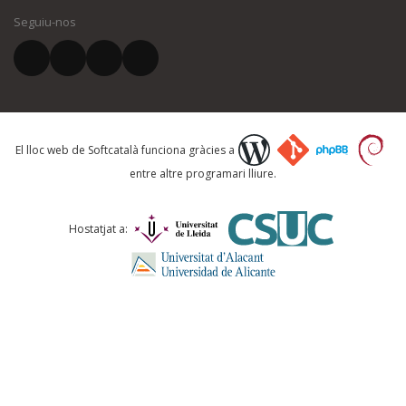
Seguiu-nos
El vostre correu electrònic *
Què proposeu?
El lloc web de Softcatalà funciona gràcies a
entre altre programari lliure.
Comentari *
Hostatjat a: