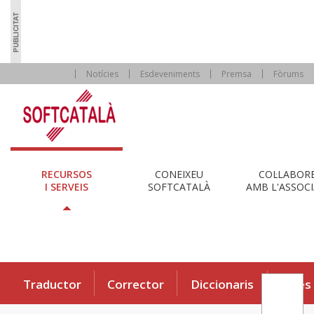
Notícies
Esdeveniments
Premsa
Fòrums
RECURSOS
CONEIXEU
COL·LABOR
I SERVEIS
SOFTCATALÀ
AMB L'ASSOCI
Traductor
Corrector
Diccionaris
Eines