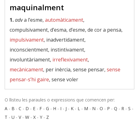
maquinalment
1.
adv
a l’esme,
automàticament
,
compulsivament, d’esma, d’esme, de cor a pensa,
impulsivament
, inadvertidament,
inconscientment, instintivament,
involuntàriament,
irreflexivament
,
mecànicament
, per inèrcia, sense pensar,
sense
pensar-s’hi gaire
, sense voler
O llisteu les paraules o expressions que comencen per:
A
-
B
-
C
-
D
-
E
-
F
-
G
-
H
-
I
-
J
-
K
-
L
-
M
-
N
-
O
-
P
-
Q
-
R
-
S
-
T
-
U
-
V
-
W
-
X
-
Y
-
Z