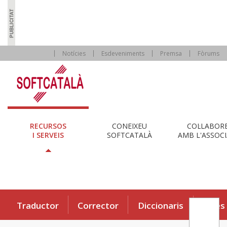
Notícies
Esdeveniments
Premsa
Fòrums
RECURSOS
CONEIXEU
COL·LABOR
I SERVEIS
SOFTCATALÀ
AMB L'ASSOCI
Traductor
Corrector
Diccionaris
Eines