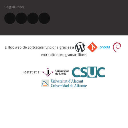
Seguiu-nos
El vostre correu electrònic *
Què proposeu?
El lloc web de Softcatalà funciona gràcies a
entre altre programari lliure.
Comentari *
Hostatjat a: