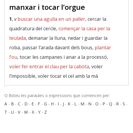
manxar i tocar l’orgue
1.
v
buscar una agulla en un paller
, cercar la
quadratura del cercle,
començar la casa per la
teulada
, demanar la lluna, nedar i guardar la
roba, passar l’arada davant dels bous,
plantar
l’ou
, tocar les campanes i anar a la processó,
voler fer entrar el clau per la cabota
, voler
l’impossible, voler tocar el cel amb la mà
O llisteu les paraules o expressions que comencen per:
A
-
B
-
C
-
D
-
E
-
F
-
G
-
H
-
I
-
J
-
K
-
L
-
M
-
N
-
O
-
P
-
Q
-
R
-
S
-
T
-
U
-
V
-
W
-
X
-
Y
-
Z