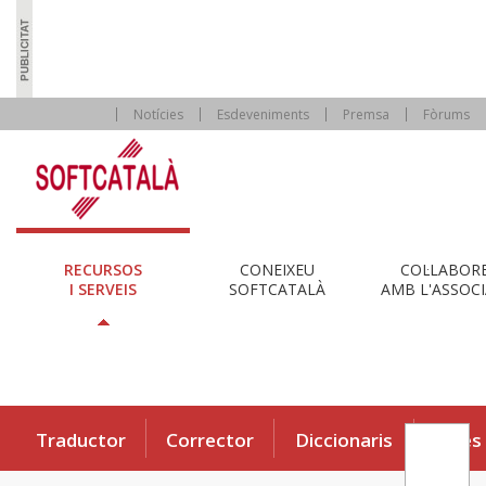
Notícies
Esdeveniments
Premsa
Fòrums
RECURSOS
CONEIXEU
COL·LABOR
I SERVEIS
SOFTCATALÀ
AMB L'ASSOCI
Traductor
Corrector
Diccionaris
Eines