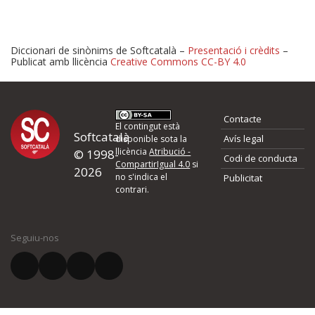
Diccionari de sinònims de Softcatalà –
Presentació i crèdits
–
Publicat amb llicència
Creative Commons CC-BY 4.0
Proposeu-nos millores o 
Contacte
d'errors
El contingut està
Softcatalà
Avís legal
disponible sota la
llicència
Atribució -
© 1998-
Codi de conducta
Si heu trobat un error o voleu proposar alguna millora, ompliu els ca
CompartirIgual 4.0
si
2026
quina és la millora que proposeu o l'error del qual voleu informar-no
no s'indica el
Publicitat
contrari.
El vostre nom *
Seguiu-nos
El vostre correu electrònic *