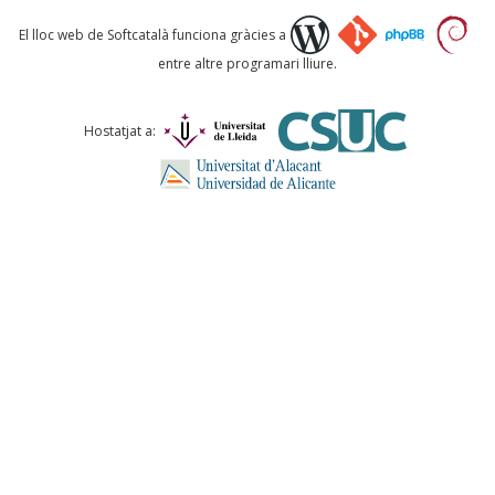
Què proposeu?
El lloc web de Softcatalà funciona gràcies a
entre altre programari lliure.
Comentari *
Hostatjat a:
ENVIA