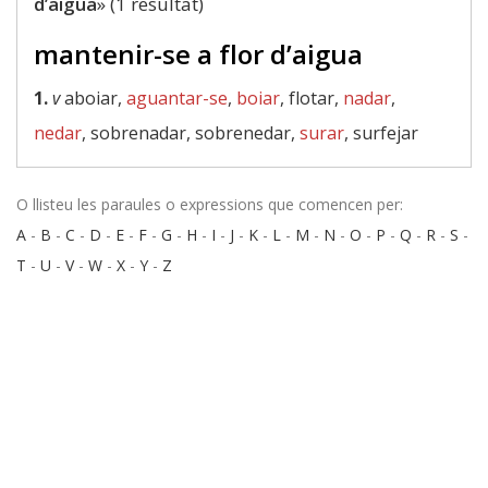
d’aigua
» (1 resultat)
mantenir-se a flor d’aigua
1.
v
aboiar,
aguantar-se
,
boiar
, flotar,
nadar
,
nedar
, sobrenadar, sobrenedar,
surar
, surfejar
O llisteu les paraules o expressions que comencen per:
A
-
B
-
C
-
D
-
E
-
F
-
G
-
H
-
I
-
J
-
K
-
L
-
M
-
N
-
O
-
P
-
Q
-
R
-
S
-
T
-
U
-
V
-
W
-
X
-
Y
-
Z