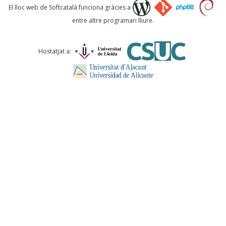
Què proposeu?
El lloc web de Softcatalà funciona gràcies a
entre altre programari lliure.
Comentari *
Hostatjat a:
ENVIA