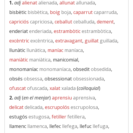
1.
adj
alienat
alienada
,
allunat
allunada
,
bisbètic
bisbètica
,
boig
boja
,
caparrut
caparruda
,
capriciós
capriciosa
,
ceballut
ceballuda
,
dement
,
enderiat
enderiada
,
estrambòtic
estrambòtica
,
excèntric
excèntrica
,
extravagant
,
guillat
guillada
,
llunàtic
llunàtica
,
maníac
maníaca
,
maniàtic
maniàtica
, manicomial,
monomaníac
monomaníaca
, obsedit
obsedida
,
obsés
obsessa
, obsessionat
obsessionada
,
ofuscat
ofuscada
,
xalat
xalada
(
col·loquial
)
2.
adj
(
en el menjar
)
aprensiu
aprensiva
,
delicat
delicada
,
escrupolós
escrupolosa
,
estugós
estugosa
,
fetiller
fetillera
,
llamenc
llamenca
, llefec
llefega
, llefuc
llefuga
,