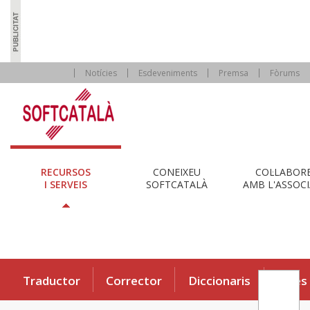
Notícies
Esdeveniments
Premsa
Fòrums
RECURSOS
CONEIXEU
COL·LABOR
I SERVEIS
SOFTCATALÀ
AMB L'ASSOCI
Traductor
Corrector
Diccionaris
Eines