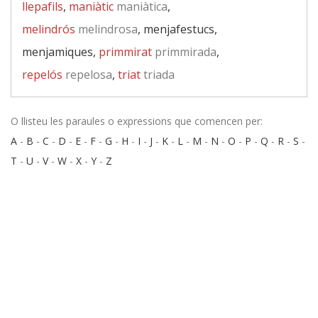
llepafils
,
maniàtic
maniàtica
,
melindrós
melindrosa
, menjafestucs,
menjamiques,
primmirat
primmirada
,
repelós
repelosa
,
triat
triada
O llisteu les paraules o expressions que comencen per:
A
-
B
-
C
-
D
-
E
-
F
-
G
-
H
-
I
-
J
-
K
-
L
-
M
-
N
-
O
-
P
-
Q
-
R
-
S
-
T
-
U
-
V
-
W
-
X
-
Y
-
Z