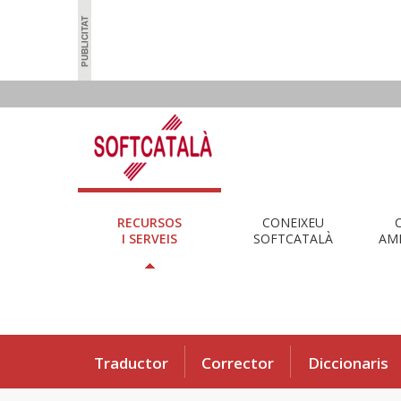
RECURSOS
CONEIXEU
I SERVEIS
SOFTCATALÀ
AMB
Traductor
Corrector
Diccionaris