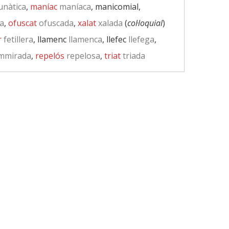
unàtica
,
maníac
maníaca
, manicomial,
a
,
ofuscat
ofuscada
,
xalat
xalada
(
col·loquial
)
r
fetillera
, llamenc
llamenca
, llefec
llefega
,
mmirada
,
repelós
repelosa
,
triat
triada