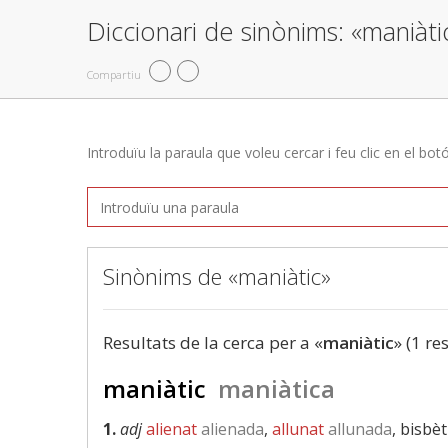
Diccionari de sinònims: «maniàti
Compartiu
Introduïu la paraula que voleu cercar i feu clic en el bot
Sinònims de «maniàtic»
Resultats de la cerca per a «
maniàtic
» (1 re
maniàtic
maniàtica
1.
adj
alienat
alienada
,
allunat
allunada
, bisbèt