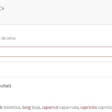
c»
ó de cerca.
sultat)
ic
bisbètica
,
boig
boja
,
caparrut
caparruda
,
capriciós
caprici