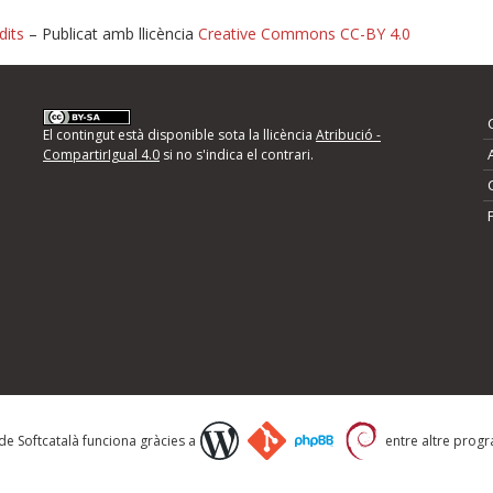
dits
– Publicat amb llicència
Creative Commons CC-BY 4.0
nformeu d'errors
El contingut està disponible sota la llicència
Atribució -
CompartirIgual 4.0
si no s'indica el contrari.
mps següents i descriviu quina és la millora que
 de Softcatalà funciona gràcies a
entre altre progra