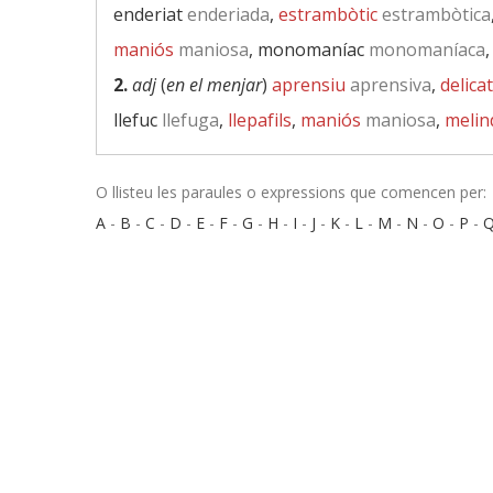
enderiat
enderiada
,
estrambòtic
estrambòtica
maniós
maniosa
, monomaníac
monomaníaca
2.
adj
(
en el menjar
)
aprensiu
aprensiva
,
delicat
llefuc
llefuga
,
llepafils
,
maniós
maniosa
,
melin
O llisteu les paraules o expressions que comencen per:
A
-
B
-
C
-
D
-
E
-
F
-
G
-
H
-
I
-
J
-
K
-
L
-
M
-
N
-
O
-
P
-