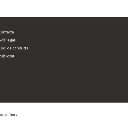
Contacte
Avís legal
Codi de conducta
Publicitat
mari lliure.