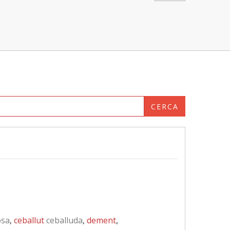
CERCA
osa
,
ceballut
ceballuda
,
dement
,