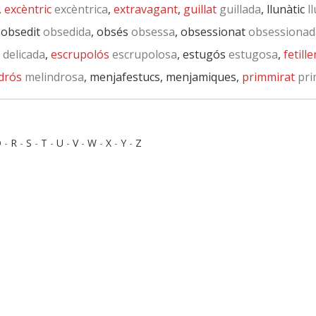
,
excèntric
excèntrica
,
extravagant
,
guillat
guillada
, llunàtic
ll
, obsedit
obsedida
, obsés
obsessa
, obsessionat
obsessionad
delicada
,
escrupolós
escrupolosa
, estugós
estugosa
,
fetille
drós
melindrosa
, menjafestucs, menjamiques,
primmirat
pri
Q
-
R
-
S
-
T
-
U
-
V
-
W
-
X
-
Y
-
Z