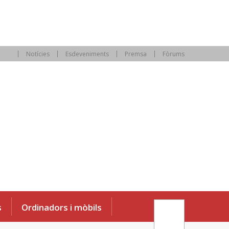
Notícies
Esdeveniments
Premsa
Fòrums
s
Ordinadors i mòbils