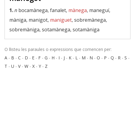
1.
n
bocamànega, fanalet,
mànega
, maneguí,
màniga, manigot,
maniguet
, sobremànega,
sobremàniga, sotamànega, sotamàniga
O llisteu les paraules o expressions que comencen per:
A
-
B
-
C
-
D
-
E
-
F
-
G
-
H
-
I
-
J
-
K
-
L
-
M
-
N
-
O
-
P
-
Q
-
R
-
S
-
T
-
U
-
V
-
W
-
X
-
Y
-
Z