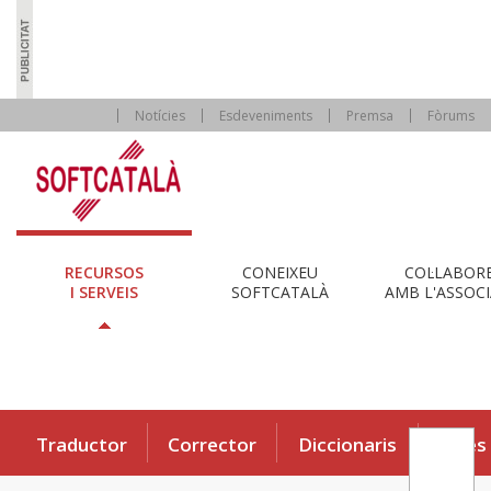
Notícies
Esdeveniments
Premsa
Fòrums
RECURSOS
CONEIXEU
COL·LABOR
I SERVEIS
SOFTCATALÀ
AMB L'ASSOCI
Traductor
Corrector
Diccionaris
Eines