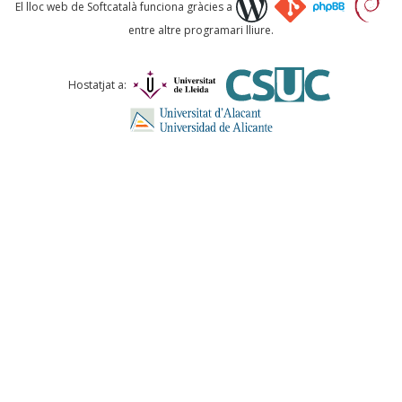
Què proposeu?
El lloc web de Softcatalà funciona gràcies a
entre altre programari lliure.
Comentari *
Hostatjat a:
ENVIA