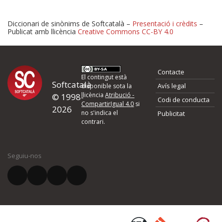
Diccionari de sinònims de Softcatalà –
Presentació i crèdits
–
Publicat amb llicència
Creative Commons CC-BY 4.0
Proposeu-nos millores o 
Contacte
d'errors
El contingut està
Softcatalà
Avís legal
disponible sota la
llicència
Atribució -
© 1998-
Codi de conducta
Si heu trobat un error o voleu proposar alguna millora, ompliu els ca
CompartirIgual 4.0
si
2026
quina és la millora que proposeu o l'error del qual voleu informar-no
no s'indica el
Publicitat
contrari.
El vostre nom *
Seguiu-nos
El vostre correu electrònic *