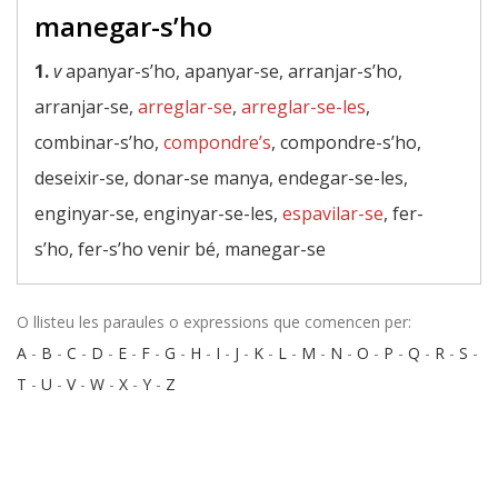
manegar-s’ho
1.
v
apanyar-s’ho, apanyar-se, arranjar-s’ho,
arranjar-se,
arreglar-se
,
arreglar-se-les
,
combinar-s’ho,
compondre’s
, compondre-s’ho,
deseixir-se, donar-se manya, endegar-se-les,
enginyar-se, enginyar-se-les,
espavilar-se
, fer-
s’ho, fer-s’ho venir bé, manegar-se
O llisteu les paraules o expressions que comencen per:
A
-
B
-
C
-
D
-
E
-
F
-
G
-
H
-
I
-
J
-
K
-
L
-
M
-
N
-
O
-
P
-
Q
-
R
-
S
-
T
-
U
-
V
-
W
-
X
-
Y
-
Z