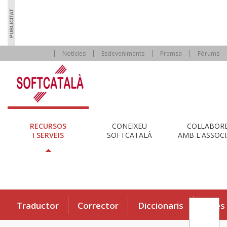
Notícies
Esdeveniments
Premsa
Fòrums
RECURSOS
CONEIXEU
COL·LABOR
I SERVEIS
SOFTCATALÀ
AMB L'ASSOCI
Traductor
Corrector
Diccionaris
Eines