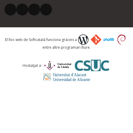
El vostre correu electrònic *
Què proposeu?
El lloc web de Softcatalà funciona gràcies a
entre altre programari lliure.
Comentari *
Hostatjat a:
ENVIA