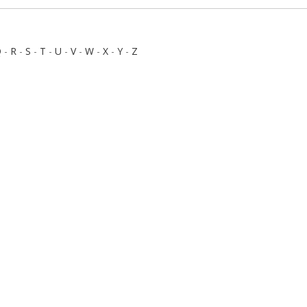
Q
-
R
-
S
-
T
-
U
-
V
-
W
-
X
-
Y
-
Z