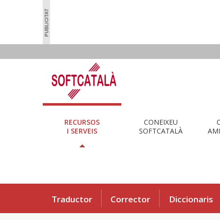
RECURSOS
CONEIXEU
I SERVEIS
SOFTCATALÀ
AMB
Traductor
Corrector
Diccionaris