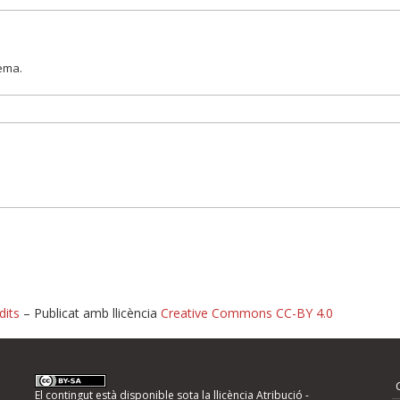
lema.
dits
– Publicat amb llicència
Creative Commons CC-BY 4.0
nformeu d'errors
El contingut està disponible sota la llicència
Atribució -