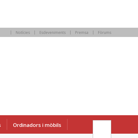
Notícies
Esdeveniments
Premsa
Fòrums
s
Ordinadors i mòbils