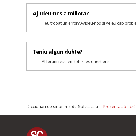
Ajudeu-nos a millorar
Heu trobat un error? Aviseu-nos si veieu cap prob
Teniu algun dubte?
Al fòrum resolem totes les qüestions.
Diccionari de sinònims de Softcatalà –
Presentació i crè
Proposeu-nos millores o i