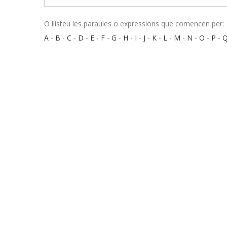
O llisteu les paraules o expressions que comencen per:
A
-
B
-
C
-
D
-
E
-
F
-
G
-
H
-
I
-
J
-
K
-
L
-
M
-
N
-
O
-
P
-