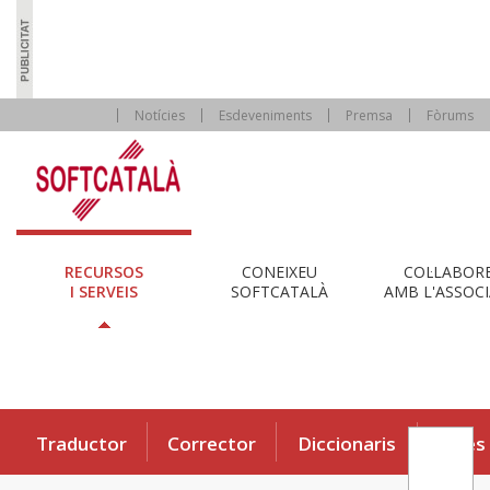
Notícies
Esdeveniments
Premsa
Fòrums
RECURSOS
CONEIXEU
COL·LABOR
I SERVEIS
SOFTCATALÀ
AMB L'ASSOCI
Traductor
Corrector
Diccionaris
Eines