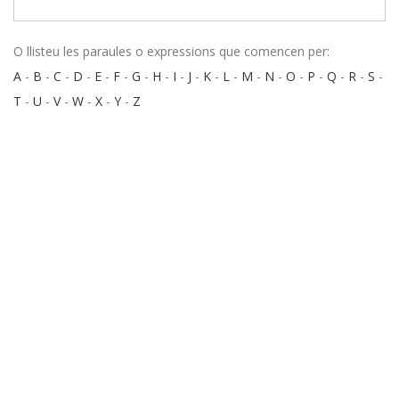
O llisteu les paraules o expressions que comencen per:
A
-
B
-
C
-
D
-
E
-
F
-
G
-
H
-
I
-
J
-
K
-
L
-
M
-
N
-
O
-
P
-
Q
-
R
-
S
-
T
-
U
-
V
-
W
-
X
-
Y
-
Z