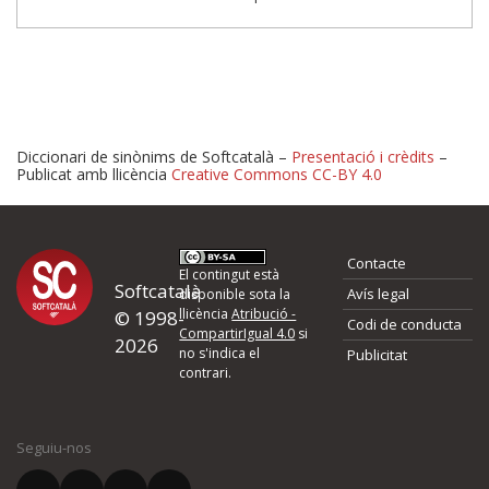
Diccionari de sinònims de Softcatalà –
Presentació i crèdits
–
Publicat amb llicència
Creative Commons CC-BY 4.0
Proposeu-nos millores o 
Contacte
d'errors
El contingut està
Softcatalà
Avís legal
disponible sota la
llicència
Atribució -
© 1998-
Codi de conducta
Si heu trobat un error o voleu proposar alguna millora, ompliu els ca
CompartirIgual 4.0
si
2026
quina és la millora que proposeu o l'error del qual voleu informar-no
no s'indica el
Publicitat
contrari.
El vostre nom *
Seguiu-nos