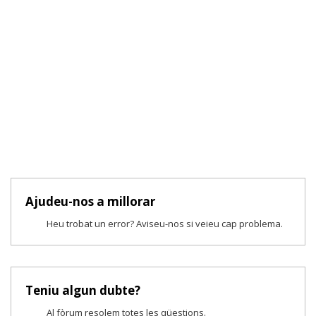
Ajudeu-nos a millorar
Heu trobat un error? Aviseu-nos si veieu cap problema.
Teniu algun dubte?
Al fòrum resolem totes les qüestions.