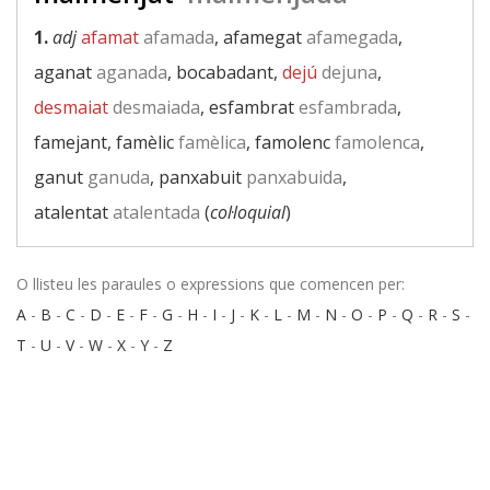
1.
adj
afamat
afamada
, afamegat
afamegada
,
aganat
aganada
, bocabadant,
dejú
dejuna
,
desmaiat
desmaiada
, esfambrat
esfambrada
,
famejant, famèlic
famèlica
, famolenc
famolenca
,
ganut
ganuda
, panxabuit
panxabuida
,
atalentat
atalentada
(
col·loquial
)
O llisteu les paraules o expressions que comencen per:
A
-
B
-
C
-
D
-
E
-
F
-
G
-
H
-
I
-
J
-
K
-
L
-
M
-
N
-
O
-
P
-
Q
-
R
-
S
-
T
-
U
-
V
-
W
-
X
-
Y
-
Z