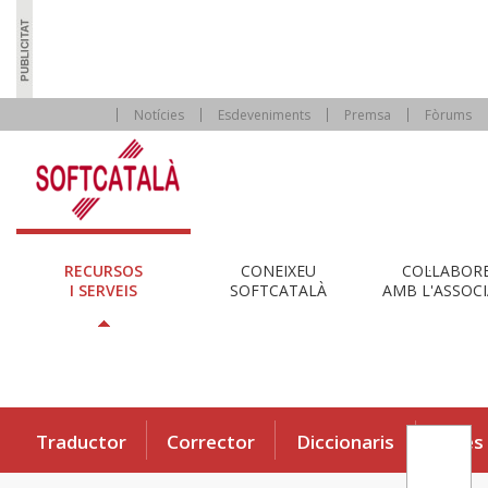
Notícies
Esdeveniments
Premsa
Fòrums
RECURSOS
CONEIXEU
COL·LABOR
I SERVEIS
SOFTCATALÀ
AMB L'ASSOCI
Traductor
Corrector
Diccionaris
Eines