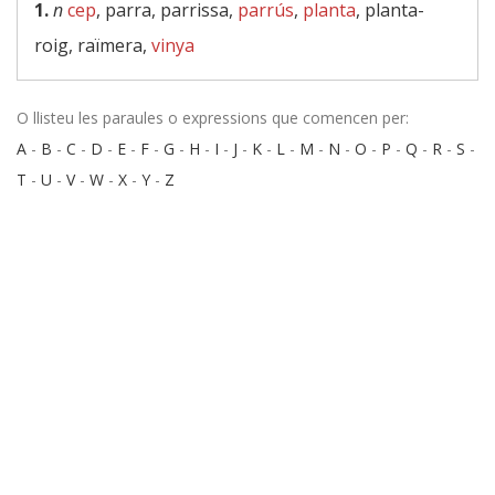
1.
n
cep
, parra, parrissa,
parrús
,
planta
, planta-
roig, raïmera,
vinya
O llisteu les paraules o expressions que comencen per:
A
-
B
-
C
-
D
-
E
-
F
-
G
-
H
-
I
-
J
-
K
-
L
-
M
-
N
-
O
-
P
-
Q
-
R
-
S
-
T
-
U
-
V
-
W
-
X
-
Y
-
Z