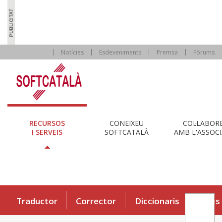
Notícies
Esdeveniments
Premsa
Fòrums
RECURSOS
CONEIXEU
COL·LABOR
I SERVEIS
SOFTCATALÀ
AMB L'ASSOCI
Traductor
Corrector
Diccionaris
Eines