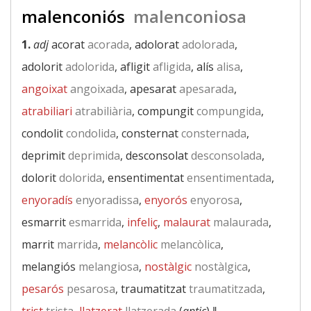
malenconiós
malenconiosa
1.
adj
acorat
acorada
, adolorat
adolorada
,
adolorit
adolorida
, afligit
afligida
, alís
alisa
,
angoixat
angoixada
, apesarat
apesarada
,
atrabiliari
atrabiliària
, compungit
compungida
,
condolit
condolida
, consternat
consternada
,
deprimit
deprimida
, desconsolat
desconsolada
,
dolorit
dolorida
, ensentimentat
ensentimentada
,
enyoradís
enyoradissa
,
enyorós
enyorosa
,
esmarrit
esmarrida
,
infeliç
,
malaurat
malaurada
,
marrit
marrida
,
melancòlic
melancòlica
,
melangiós
melangiosa
,
nostàlgic
nostàlgica
,
pesarós
pesarosa
, traumatitzat
traumatitzada
,