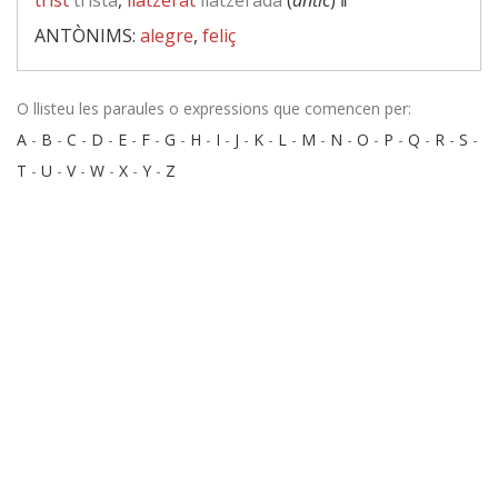
trist
trista
,
llatzerat
llatzerada
(
antic
) ‖
ANTÒNIMS:
alegre
,
feliç
O llisteu les paraules o expressions que comencen per:
A
-
B
-
C
-
D
-
E
-
F
-
G
-
H
-
I
-
J
-
K
-
L
-
M
-
N
-
O
-
P
-
Q
-
R
-
S
-
T
-
U
-
V
-
W
-
X
-
Y
-
Z