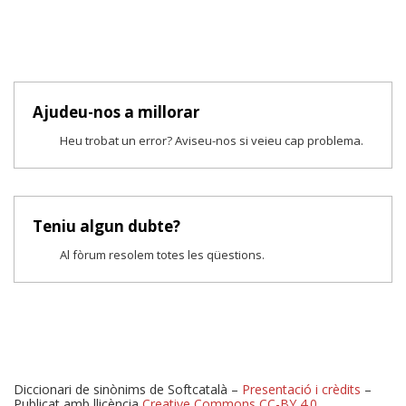
Ajudeu-nos a millorar
Heu trobat un error? Aviseu-nos si veieu cap problema.
Teniu algun dubte?
Al fòrum resolem totes les qüestions.
Diccionari de sinònims de Softcatalà –
Presentació i crèdits
–
Publicat amb llicència
Creative Commons CC-BY 4.0