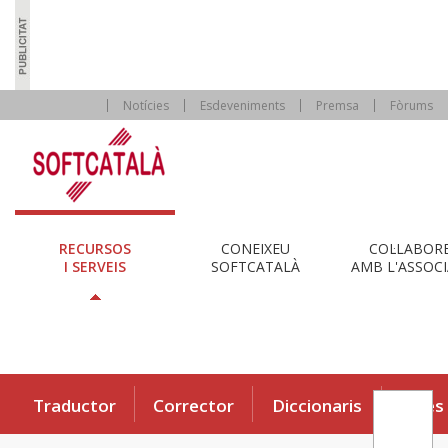
Notícies
Esdeveniments
Premsa
Fòrums
RECURSOS
CONEIXEU
COL·LABOR
I SERVEIS
SOFTCATALÀ
AMB L'ASSOCI
Traductor
Corrector
Diccionaris
Eines